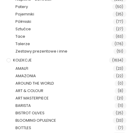
Patery
(50)
Pojemniki
(35)
Półmiski
(77)
Sztućce
(27)
Tace
(63)
Talerze
(176)
Zestawy prezentowe i inne
(51)
KOLEKCJE
(1634)
AMALFI
(23)
AMAZONIA
(22)
AROUND THE WORLD
(0)
ART & COLOUR
(8)
ART MASTERPIECE
(21)
BARISTA
(11)
BISTROT OLIVES
(25)
BLOOMING OPULENCE
(33)
BOTTLES
(7)