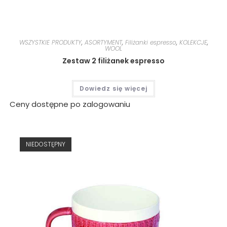
WSZYSTKIE PRODUKTY
,
ASORTYMENT
,
Filiżanki espresso
,
KOLEKCJE
,
WOOL
Zestaw 2 filiżanek espresso
Dowiedz się więcej
Ceny dostępne po zalogowaniu
NIEDOSTĘPNY