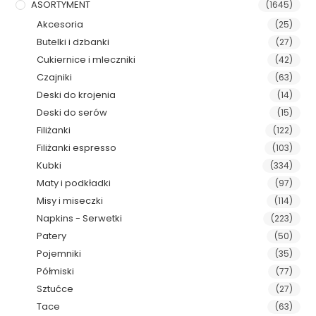
ASORTYMENT
(1645)
Akcesoria
(25)
Butelki i dzbanki
(27)
Cukiernice i mleczniki
(42)
Czajniki
(63)
Deski do krojenia
(14)
Deski do serów
(15)
Filiżanki
(122)
Filiżanki espresso
(103)
Kubki
(334)
Maty i podkładki
(97)
Misy i miseczki
(114)
Napkins - Serwetki
(223)
Patery
(50)
Pojemniki
(35)
Półmiski
(77)
Sztućce
(27)
Tace
(63)