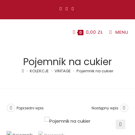
Koniec
treści
0,00
ZŁ
MENU
0
Pojemnik na cukier
>
KOLEKCJE
>
VINTAGE
>
Pojemnik na cukier
Poprzedni wpis
Następny wpis
🔍