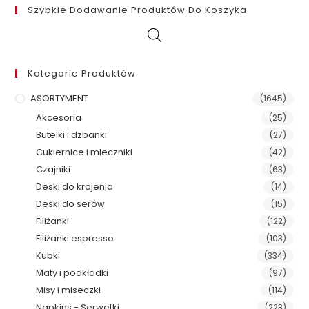
Szybkie Dodawanie Produktów Do Koszyka
Kategorie Produktów
ASORTYMENT
(1645)
Akcesoria
(25)
Butelki i dzbanki
(27)
Cukiernice i mleczniki
(42)
Czajniki
(63)
Deski do krojenia
(14)
Deski do serów
(15)
Filiżanki
(122)
Filiżanki espresso
(103)
Kubki
(334)
Maty i podkładki
(97)
Misy i miseczki
(114)
Napkins - Serwetki
(223)