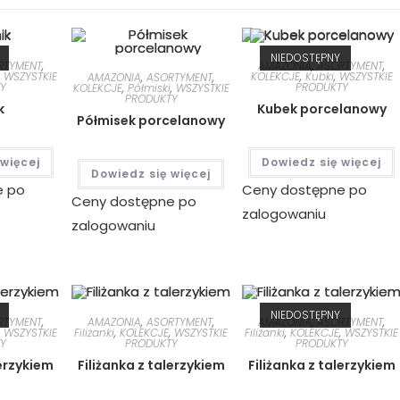
NIEDOSTĘPNY
RTYMENT
,
AMAZONIA
,
ASORTYMENT
,
,
WSZYSTKIE
KOLEKCJE
,
Kubki
,
WSZYSTKIE
AMAZONIA
,
ASORTYMENT
,
Y
PRODUKTY
KOLEKCJE
,
Półmiski
,
WSZYSTKIE
PRODUKTY
k
Kubek porcelanowy
Półmisek porcelanowy
 więcej
Dowiedz się więcej
Dowiedz się więcej
e po
Ceny dostępne po
Ceny dostępne po
zalogowaniu
zalogowaniu
NIEDOSTĘPNY
RTYMENT
,
AMAZONIA
,
ASORTYMENT
,
AMAZONIA
,
ASORTYMENT
,
,
WSZYSTKIE
Filiżanki
,
KOLEKCJE
,
WSZYSTKIE
Filiżanki
,
KOLEKCJE
,
WSZYSTKIE
Y
PRODUKTY
PRODUKTY
lerzykiem
Filiżanka z talerzykiem
Filiżanka z talerzykiem