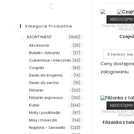
NIEDOSTĘPNY
AMAZONIA
,
ASO
Czajniki
,
KOLEKCJE
Kategorie Produktów
PRODUKT
Czajni
ASORTYMENT
(1645)
Akcesoria
(25)
Butelki i dzbanki
(27)
Dowiedz się
Cukiernice i mleczniki
(42)
Ceny dostępn
Czajniki
(63)
zalogowaniu
Deski do krojenia
(14)
Deski do serów
(15)
Filiżanki
(122)
Filiżanki espresso
(103)
Kubki
(334)
NIEDOSTĘPNY
AMAZONIA
,
ASO
Filiżanki
,
KOLEKCJE
Maty i podkładki
(97)
PRODUKT
Misy i miseczki
(114)
Filiżanka z ta
Napkins - Serwetki
(223)