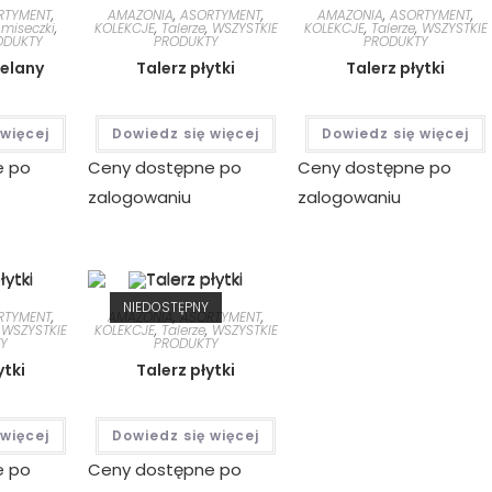
RTYMENT
,
AMAZONIA
,
ASORTYMENT
,
AMAZONIA
,
ASORTYMENT
,
 miseczki
,
KOLEKCJE
,
Talerze
,
WSZYSTKIE
KOLEKCJE
,
Talerze
,
WSZYSTKIE
ODUKTY
PRODUKTY
PRODUKTY
celany
Talerz płytki
Talerz płytki
 więcej
Dowiedz się więcej
Dowiedz się więcej
e po
Ceny dostępne po
Ceny dostępne po
zalogowaniu
zalogowaniu
NIEDOSTĘPNY
RTYMENT
,
AMAZONIA
,
ASORTYMENT
,
,
WSZYSTKIE
KOLEKCJE
,
Talerze
,
WSZYSTKIE
Y
PRODUKTY
ytki
Talerz płytki
 więcej
Dowiedz się więcej
e po
Ceny dostępne po