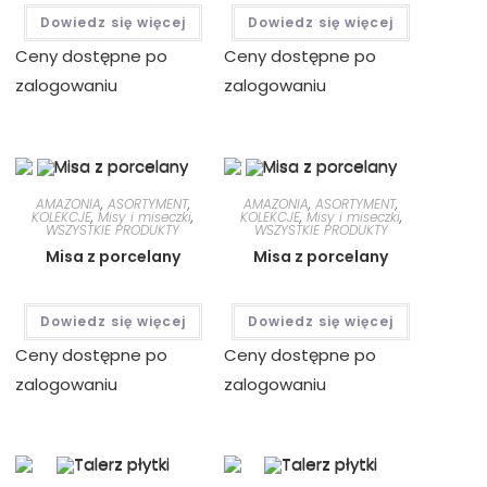
Dowiedz się więcej
Dowiedz się więcej
Ceny dostępne po
Ceny dostępne po
zalogowaniu
zalogowaniu
AMAZONIA
,
ASORTYMENT
,
AMAZONIA
,
ASORTYMENT
,
KOLEKCJE
,
Misy i miseczki
,
KOLEKCJE
,
Misy i miseczki
,
WSZYSTKIE PRODUKTY
WSZYSTKIE PRODUKTY
Misa z porcelany
Misa z porcelany
Dowiedz się więcej
Dowiedz się więcej
Ceny dostępne po
Ceny dostępne po
zalogowaniu
zalogowaniu