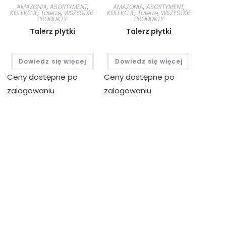
AMAZONIA
,
ASORTYMENT
,
AMAZONIA
,
ASORTYMENT
,
KOLEKCJE
,
Talerze
,
WSZYSTKIE
KOLEKCJE
,
Talerze
,
WSZYSTKIE
PRODUKTY
PRODUKTY
Talerz płytki
Talerz płytki
Dowiedz się więcej
Dowiedz się więcej
Ceny dostępne po
Ceny dostępne po
zalogowaniu
zalogowaniu