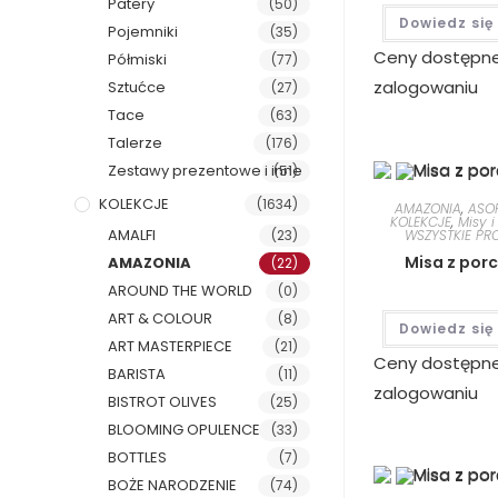
Patery
(50)
Dowiedz się
Pojemniki
(35)
Ceny dostępn
Półmiski
(77)
zalogowaniu
Sztućce
(27)
Tace
(63)
Talerze
(176)
Zestawy prezentowe i inne
(51)
KOLEKCJE
(1634)
AMAZONIA
,
ASO
KOLEKCJE
,
Misy i
AMALFI
WSZYSTKIE PR
(23)
Misa z por
AMAZONIA
(22)
AROUND THE WORLD
(0)
ART & COLOUR
(8)
Dowiedz się
ART MASTERPIECE
(21)
Ceny dostępn
BARISTA
(11)
zalogowaniu
BISTROT OLIVES
(25)
BLOOMING OPULENCE
(33)
BOTTLES
(7)
BOŻE NARODZENIE
(74)