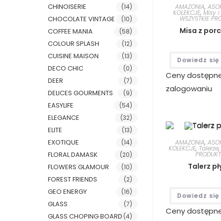
CHINOISERIE
(14)
AMAZONIA
,
ASO
KOLEKCJE
,
Misy i
CHOCOLATE VINTAGE
WSZYSTKIE PR
(10)
Misa z por
COFFEE MANIA
(58)
COLOUR SPLASH
(12)
CUISINE MAISON
(13)
Dowiedz się
DECO CHIC
(0)
Ceny dostępn
DEER
(7)
zalogowaniu
DELICES GOURMENTS
(9)
EASYLIFE
(54)
ELEGANCE
(32)
ELITE
(13)
EXOTIQUE
AMAZONIA
,
ASO
(14)
KOLEKCJE
,
Talerze
PRODUKT
FLORAL DAMASK
(20)
Talerz pł
FLOWERS GLAMOUR
(10)
FOREST FRIENDS
(2)
GEO ENERGY
(16)
Dowiedz się
GLASS
(7)
Ceny dostępn
GLASS CHOPING BOARD
(4)