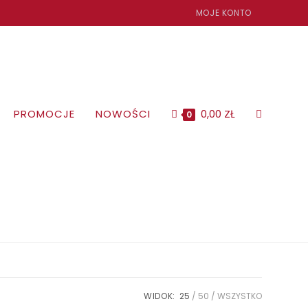
MOJE KONTO
PROMOCJE
NOWOŚCI
0,00
ZŁ
TOGGLE
0
WEBSITE
SEARCH
WIDOK:
25
50
WSZYSTKO