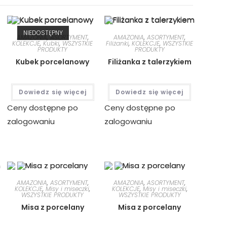
NIEDOSTĘPNY
AMAZONIA
,
ASORTYMENT
,
AMAZONIA
,
ASORTYMENT
,
KOLEKCJE
,
Kubki
,
WSZYSTKIE
Filiżanki
,
KOLEKCJE
,
WSZYSTKIE
PRODUKTY
PRODUKTY
Kubek porcelanowy
Filiżanka z talerzykiem
Dowiedz się więcej
Dowiedz się więcej
Ceny dostępne po
Ceny dostępne po
zalogowaniu
zalogowaniu
AMAZONIA
,
ASORTYMENT
,
AMAZONIA
,
ASORTYMENT
,
KOLEKCJE
,
Misy i miseczki
,
KOLEKCJE
,
Misy i miseczki
,
WSZYSTKIE PRODUKTY
WSZYSTKIE PRODUKTY
Misa z porcelany
Misa z porcelany