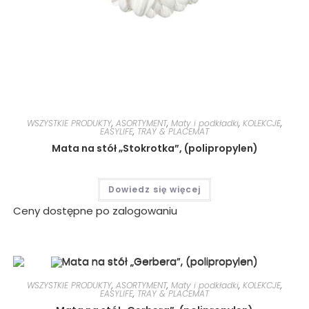
WSZYSTKIE PRODUKTY
,
ASORTYMENT
,
Maty i podkładki
,
KOLEKCJE
,
EASYLIFE
,
TRAY & PLACEMAT
Mata na stół „Stokrotka”, (polipropylen)
Dowiedz się więcej
Ceny dostępne po zalogowaniu
WSZYSTKIE PRODUKTY
,
ASORTYMENT
,
Maty i podkładki
,
KOLEKCJE
,
EASYLIFE
,
TRAY & PLACEMAT