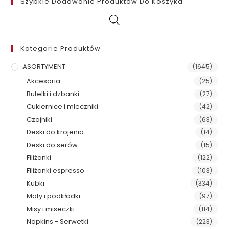
Szybkie Dodawanie Produktów Do Koszyka
Kategorie Produktów
ASORTYMENT
(1645)
Akcesoria
(25)
Butelki i dzbanki
(27)
Cukiernice i mleczniki
(42)
Czajniki
(63)
Deski do krojenia
(14)
Deski do serów
(15)
Filiżanki
(122)
Filiżanki espresso
(103)
Kubki
(334)
Maty i podkładki
(97)
Misy i miseczki
(114)
Napkins - Serwetki
(223)