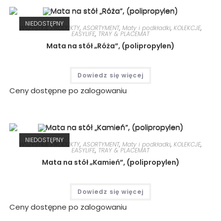
NIEDOSTĘPNY
WSZYSTKIE PRODUKTY
,
ASORTYMENT
,
Maty i podkładki
,
KOLEKCJE
,
EASYLIFE
,
TRAY & PLACEMAT
Mata na stół „Róża”, (polipropylen)
Dowiedz się więcej
Ceny dostępne po zalogowaniu
NIEDOSTĘPNY
WSZYSTKIE PRODUKTY
,
ASORTYMENT
,
Maty i podkładki
,
KOLEKCJE
,
EASYLIFE
,
TRAY & PLACEMAT
Mata na stół „Kamień”, (polipropylen)
Dowiedz się więcej
Ceny dostępne po zalogowaniu