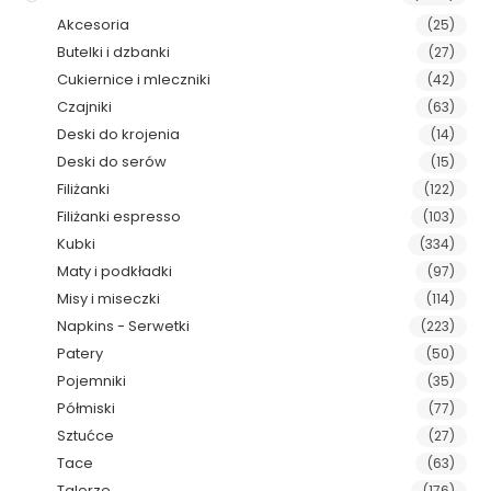
Akcesoria
(25)
Butelki i dzbanki
(27)
Cukiernice i mleczniki
(42)
Czajniki
(63)
Deski do krojenia
(14)
Deski do serów
(15)
Filiżanki
(122)
Filiżanki espresso
(103)
Kubki
(334)
Maty i podkładki
(97)
Misy i miseczki
(114)
Napkins - Serwetki
(223)
Patery
(50)
Pojemniki
(35)
Półmiski
(77)
Sztućce
(27)
Tace
(63)
Talerze
(176)