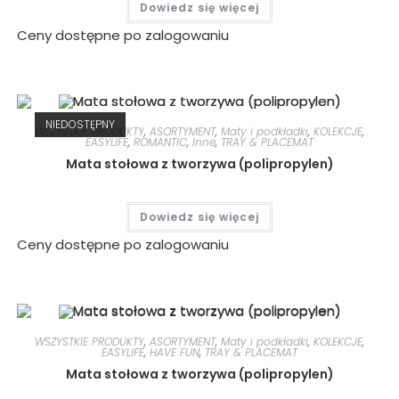
Dowiedz się więcej
Ceny dostępne po zalogowaniu
NIEDOSTĘPNY
WSZYSTKIE PRODUKTY
,
ASORTYMENT
,
Maty i podkładki
,
KOLEKCJE
,
EASYLIFE
,
ROMANTIC
,
Inne
,
TRAY & PLACEMAT
Mata stołowa z tworzywa (polipropylen)
Dowiedz się więcej
Ceny dostępne po zalogowaniu
WSZYSTKIE PRODUKTY
,
ASORTYMENT
,
Maty i podkładki
,
KOLEKCJE
,
EASYLIFE
,
HAVE FUN
,
TRAY & PLACEMAT
Mata stołowa z tworzywa (polipropylen)