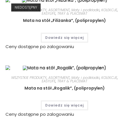
NIEDOSTĘPNY
WSZYSTKIE PRODUKTY
,
ASORTYMENT
,
Maty i podkładki
,
KOLEKCJE
,
EASYLIFE
,
TRAY & PLACEMAT
Mata na stół „Filiżanka”, (polipropylen)
Dowiedz się więcej
Ceny dostępne po zalogowaniu
WSZYSTKIE PRODUKTY
,
ASORTYMENT
,
Maty i podkładki
,
KOLEKCJE
,
EASYLIFE
,
TRAY & PLACEMAT
Mata na stół „Rogalik”, (polipropylen)
Dowiedz się więcej
Ceny dostępne po zalogowaniu