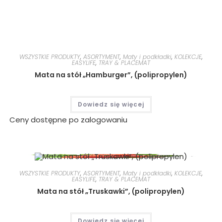
WSZYSTKIE PRODUKTY
,
ASORTYMENT
,
Maty i podkładki
,
KOLEKCJE
,
EASYLIFE
,
TRAY & PLACEMAT
Mata na stół „Hamburger”, (polipropylen)
Dowiedz się więcej
Ceny dostępne po zalogowaniu
WSZYSTKIE PRODUKTY
,
ASORTYMENT
,
Maty i podkładki
,
KOLEKCJE
,
EASYLIFE
,
TRAY & PLACEMAT
Mata na stół „Truskawki”, (polipropylen)
Dowiedz się więcej