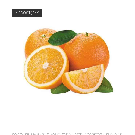
NIEDOSTĘPNY
WSZYSTKIE PRODUKTY
,
ASORTYMENT
,
Maty i podkładki
,
KOLEKCJE
,