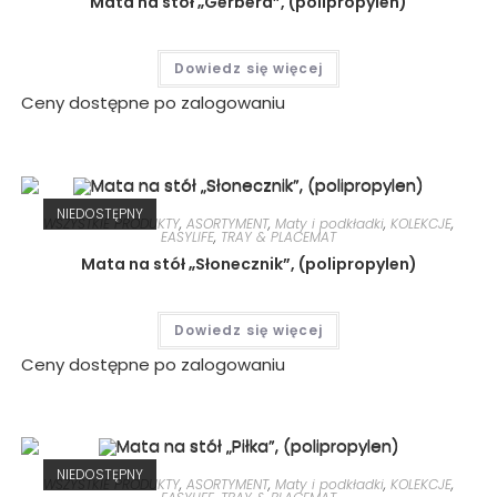
Mata na stół „Gerbera”, (polipropylen)
Dowiedz się więcej
Ceny dostępne po zalogowaniu
NIEDOSTĘPNY
WSZYSTKIE PRODUKTY
,
ASORTYMENT
,
Maty i podkładki
,
KOLEKCJE
,
EASYLIFE
,
TRAY & PLACEMAT
Mata na stół „Słonecznik”, (polipropylen)
Dowiedz się więcej
Ceny dostępne po zalogowaniu
NIEDOSTĘPNY
WSZYSTKIE PRODUKTY
,
ASORTYMENT
,
Maty i podkładki
,
KOLEKCJE
,