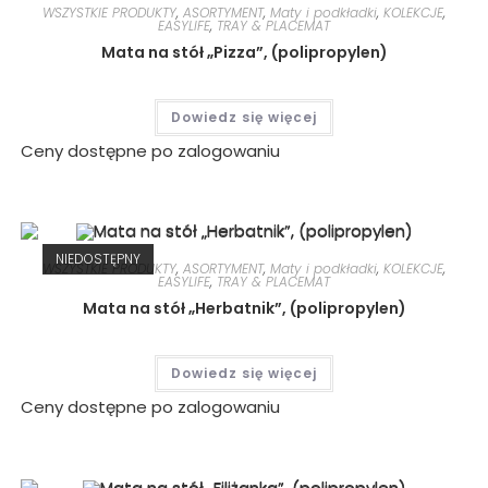
WSZYSTKIE PRODUKTY
,
ASORTYMENT
,
Maty i podkładki
,
KOLEKCJE
,
EASYLIFE
,
TRAY & PLACEMAT
Mata na stół „Pizza”, (polipropylen)
Dowiedz się więcej
Ceny dostępne po zalogowaniu
NIEDOSTĘPNY
WSZYSTKIE PRODUKTY
,
ASORTYMENT
,
Maty i podkładki
,
KOLEKCJE
,
EASYLIFE
,
TRAY & PLACEMAT
Mata na stół „Herbatnik”, (polipropylen)
Dowiedz się więcej
Ceny dostępne po zalogowaniu