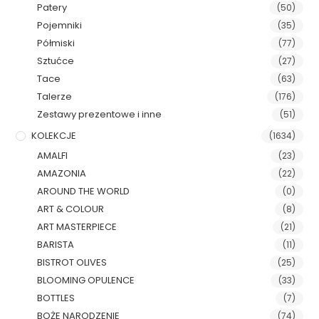
Patery
(50)
Pojemniki
(35)
Półmiski
(77)
Sztućce
(27)
Tace
(63)
Talerze
(176)
Zestawy prezentowe i inne
(51)
KOLEKCJE
(1634)
AMALFI
(23)
AMAZONIA
(22)
AROUND THE WORLD
(0)
ART & COLOUR
(8)
ART MASTERPIECE
(21)
BARISTA
(11)
BISTROT OLIVES
(25)
BLOOMING OPULENCE
(33)
BOTTLES
(7)
BOŻE NARODZENIE
(74)