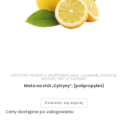
WSZYSTKIE PRODUKTY
,
ASORTYMENT
,
Maty i podkładki
,
KOLEKCJE
,
EASYLIFE
,
TRAY & PLACEMAT
Mata na stół „Cytryny”, (polipropylen)
Dowiedz się więcej
Ceny dostępne po zalogowaniu