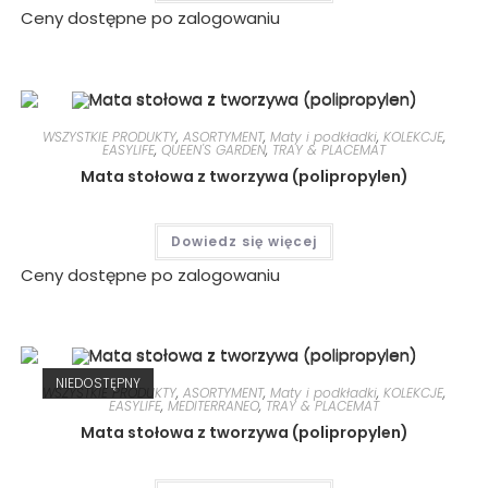
Ceny dostępne po zalogowaniu
WSZYSTKIE PRODUKTY
,
ASORTYMENT
,
Maty i podkładki
,
KOLEKCJE
,
EASYLIFE
,
QUEEN'S GARDEN
,
TRAY & PLACEMAT
Mata stołowa z tworzywa (polipropylen)
Dowiedz się więcej
Ceny dostępne po zalogowaniu
NIEDOSTĘPNY
WSZYSTKIE PRODUKTY
,
ASORTYMENT
,
Maty i podkładki
,
KOLEKCJE
,
EASYLIFE
,
MEDITERRANEO
,
TRAY & PLACEMAT
Mata stołowa z tworzywa (polipropylen)