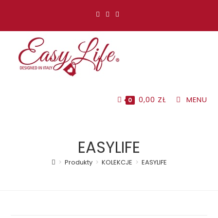
Koniec
treści
0,00
ZŁ
MENU
0
EASYLIFE
>
Produkty
>
KOLEKCJE
>
EASYLIFE