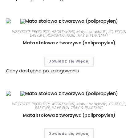
WSZYSTKIE PRODUKTY
,
ASORTYMENT
,
Maty i podkładki
,
KOLEKCJE
,
EASYLIFE
,
ROMANTIC
,
RMR
,
TRAY & PLACEMAT
Mata stołowa z tworzywa (polipropylen)
Dowiedz się więcej
Ceny dostępne po zalogowaniu
WSZYSTKIE PRODUKTY
,
ASORTYMENT
,
Maty i podkładki
,
KOLEKCJE
,
EASYLIFE
,
HAVE FUN
,
TRAY & PLACEMAT
Mata stołowa z tworzywa (polipropylen)
Dowiedz się więcej