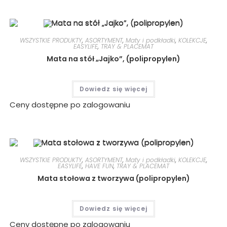
WSZYSTKIE PRODUKTY
,
ASORTYMENT
,
Maty i podkładki
,
KOLEKCJE
,
EASYLIFE
,
TRAY & PLACEMAT
Mata na stół „Jajko”, (polipropylen)
Dowiedz się więcej
Ceny dostępne po zalogowaniu
WSZYSTKIE PRODUKTY
,
ASORTYMENT
,
Maty i podkładki
,
KOLEKCJE
,
EASYLIFE
,
HAVE FUN
,
TRAY & PLACEMAT
Mata stołowa z tworzywa (polipropylen)
Dowiedz się więcej
Ceny dostępne po zalogowaniu