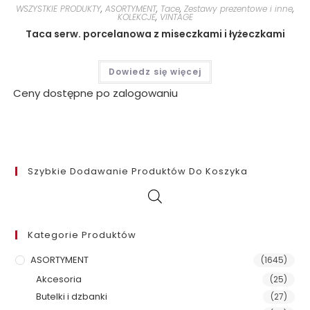
WSZYSTKIE PRODUKTY
,
ASORTYMENT
,
Tace
,
Zestawy prezentowe i inne
,
KOLEKCJE
,
VINTAGE
Taca serw. porcelanowa z miseczkami i łyżeczkami
Dowiedz się więcej
Ceny dostępne po zalogowaniu
Szybkie Dodawanie Produktów Do Koszyka
Kategorie Produktów
ASORTYMENT
(1645)
Akcesoria
(25)
Butelki i dzbanki
(27)