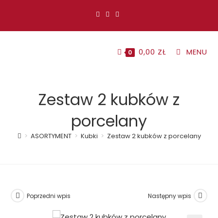
Koniec
treści
0,00
ZŁ
MENU
0
Zestaw 2 kubków z
porcelany
>
ASORTYMENT
>
Kubki
>
Zestaw 2 kubków z porcelany
Poprzedni wpis
Następny wpis