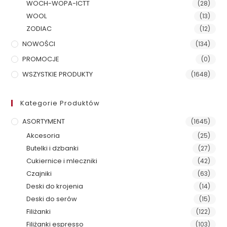
WOCH-WOPA-ICTT
(28)
WOOL
(13)
ZODIAC
(12)
NOWOŚCI
(134)
PROMOCJE
(0)
WSZYSTKIE PRODUKTY
(1648)
Kategorie Produktów
ASORTYMENT
(1645)
Akcesoria
(25)
Butelki i dzbanki
(27)
Cukiernice i mleczniki
(42)
Czajniki
(63)
Deski do krojenia
(14)
Deski do serów
(15)
Filiżanki
(122)
Filiżanki espresso
(103)