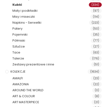
Kubki
(334)
Maty i podkładki
(97)
Misy i miseczki
(114)
Napkins - Serwetki
(223)
Patery
(50)
Pojemniki
(35)
Półmiski
(77)
Sztućce
(27)
Tace
(63)
Talerze
(176)
Zestawy prezentowe i inne
(51)
KOLEKCJE
(1634)
AMALFI
(23)
AMAZONIA
(22)
AROUND THE WORLD
(0)
ART & COLOUR
(8)
ART MASTERPIECE
(21)