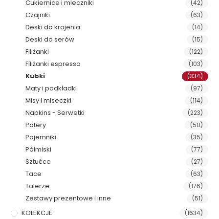
Cukiernice i mleczniki
(42)
Czajniki
(63)
Deski do krojenia
(14)
Deski do serów
(15)
Filiżanki
(122)
Filiżanki espresso
(103)
Kubki
(334)
Maty i podkładki
(97)
Misy i miseczki
(114)
Napkins - Serwetki
(223)
Patery
(50)
Pojemniki
(35)
Półmiski
(77)
Sztućce
(27)
Tace
(63)
Talerze
(176)
Zestawy prezentowe i inne
(51)
KOLEKCJE
(1634)