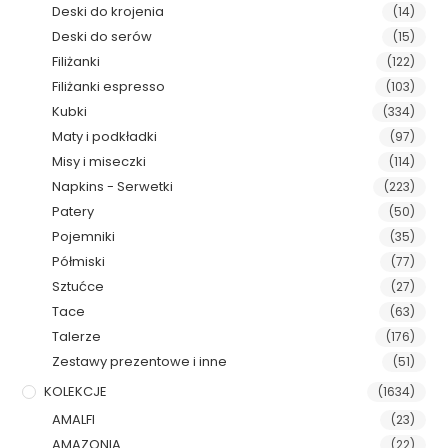
Deski do krojenia
(14)
Deski do serów
(15)
Filiżanki
(122)
Filiżanki espresso
(103)
Kubki
(334)
Maty i podkładki
(97)
Misy i miseczki
(114)
Napkins - Serwetki
(223)
Patery
(50)
Pojemniki
(35)
Półmiski
(77)
Sztućce
(27)
Tace
(63)
Talerze
(176)
Zestawy prezentowe i inne
(51)
KOLEKCJE
(1634)
AMALFI
(23)
AMAZONIA
(22)