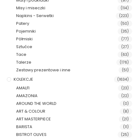
Maty i podkładki
(97)
Misy i miseczki
(114)
Napkins - Serwetki
(223)
Patery
(50)
Pojemniki
(35)
Półmiski
(77)
Sztućce
(27)
Tace
(63)
Talerze
(176)
Zestawy prezentowe i inne
(51)
KOLEKCJE
(1634)
AMALFI
(23)
AMAZONIA
(22)
AROUND THE WORLD
(0)
ART & COLOUR
(8)
ART MASTERPIECE
(21)
BARISTA
(11)
BISTROT OLIVES
(25)