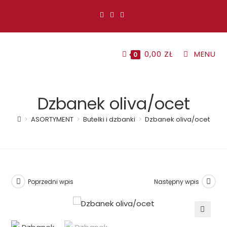
Koniec
treści
0,00
ZŁ
MENU
0
Dzbanek oliva/ocet
>
ASORTYMENT
>
Butelki i dzbanki
>
Dzbanek oliva/ocet
Poprzedni wpis
Następny wpis
🔍