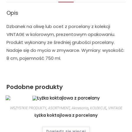
Opis
Dzbanek na oliwę lub ocet z porcelany z kolekcji
VINTAGE w kolorowym, prezentowym opakowaniu.
Produkt wykonany ze średniej grubości porcelany.
Nadaje się do mycia w zmywarce. Wymiary: wysokość:
8 cm, pojemność 750 ml.
Podobne produkty
WSZYSTKIE PRODUKTY
,
ASORTYMENT
,
Akcesoria
,
KOLEKCJE
,
VINTAGE
Łyżka koktajlowa z porcelany
Dowiedz się więcej