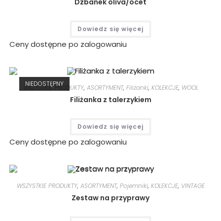
Dzbanek oliva/ocet
Dowiedz się więcej
Ceny dostępne po zalogowaniu
NIEDOSTĘPNY
WSZYSTKIE PRODUKTY
,
ASORTYMENT
,
Filiżanki
,
KOLEKCJE
,
WOOL
Filiżanka z talerzykiem
Dowiedz się więcej
Ceny dostępne po zalogowaniu
WSZYSTKIE PRODUKTY
,
ASORTYMENT
,
Pojemniki
,
KOLEKCJE
,
VINTAGE
Zestaw na przyprawy