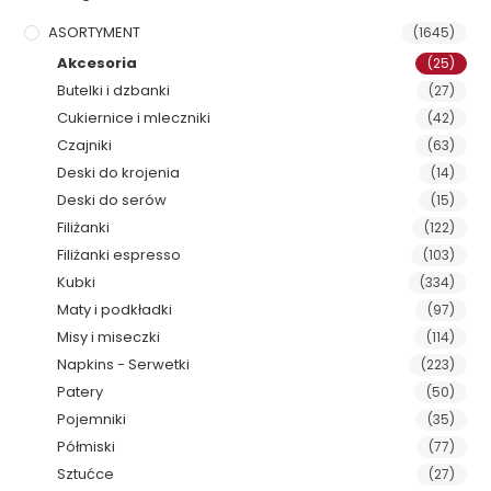
ASORTYMENT
(1645)
Akcesoria
(25)
Butelki i dzbanki
(27)
Cukiernice i mleczniki
(42)
Czajniki
(63)
Deski do krojenia
(14)
Deski do serów
(15)
Filiżanki
(122)
Filiżanki espresso
(103)
Kubki
(334)
Maty i podkładki
(97)
Misy i miseczki
(114)
Napkins - Serwetki
(223)
Patery
(50)
Pojemniki
(35)
Półmiski
(77)
Sztućce
(27)