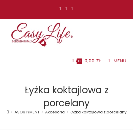
Koniec
treści
0,00
ZŁ
MENU
0
Łyżka koktajlowa z
porcelany
>
ASORTYMENT
>
Akcesoria
>
Łyżka koktajlowa z porcelany