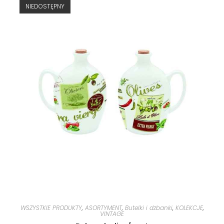
NIEDOSTĘPNY
WSZYSTKIE PRODUKTY
,
ASORTYMENT
,
Butelki i dzbanki
,
KOLEKCJE
,
VINTAGE