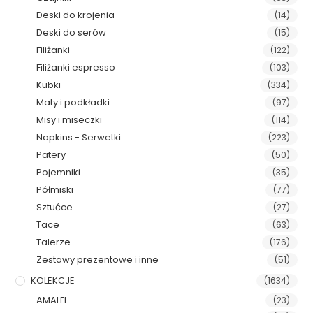
Deski do krojenia
(14)
Deski do serów
(15)
Filiżanki
(122)
Filiżanki espresso
(103)
Kubki
(334)
Maty i podkładki
(97)
Misy i miseczki
(114)
Napkins - Serwetki
(223)
Patery
(50)
Pojemniki
(35)
Półmiski
(77)
Sztućce
(27)
Tace
(63)
Talerze
(176)
Zestawy prezentowe i inne
(51)
KOLEKCJE
(1634)
AMALFI
(23)