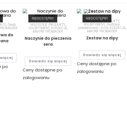
NIEDOSTĘPNY
NIEDOSTĘPNY
WSZYSTKIE PRODUKTY
,
ASORTYMENT
,
Zestawy
UKTY
,
Deski
WSZYSTKIE PRODUKTY
,
prezentowe i inne
,
KOLEKCJE
,
 FROMAGER
ASORTYMENT
,
KOLEKCJE
,
MAITRE FROMAGER
MAITRE FROMAGER
owa do
Zestaw na dipy
Naczynie do pieczenia
lana
sera
Dowiedz się więcej
 więcej
Dowiedz się więcej
Ceny dostępne po
e po
Ceny dostępne po
zalogowaniu
zalogowaniu