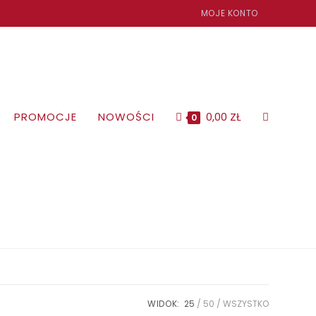
MOJE KONTO
TOGGLE
PROMOCJE
NOWOŚCI
0,00
ZŁ
0
WEBSITE
SEARCH
WIDOK:
25
50
WSZYSTKO