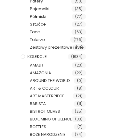
Patery
(50)
Pojemniki
(35)
Półmiski
(77)
Sztućce
(27)
Tace
(63)
Talerze
(176)
Zestawy prezentowe i inne
(51)
KOLEKCJE
(1634)
AMALFI
(23)
AMAZONIA
(22)
AROUND THE WORLD
(0)
ART & COLOUR
(8)
ART MASTERPIECE
(21)
BARISTA
(11)
BISTROT OLIVES
(25)
BLOOMING OPULENCE
(33)
BOTTLES
(7)
BOŻE NARODZENIE
(74)