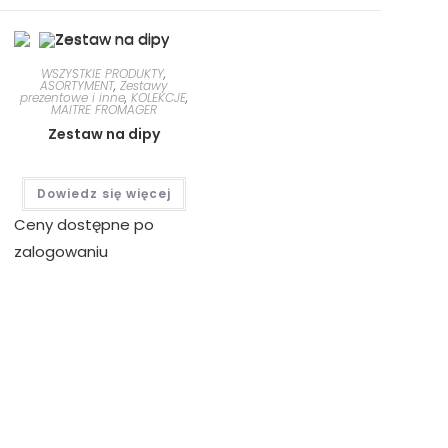
WSZYSTKIE PRODUKTY
,
ASORTYMENT
,
Zestawy
prezentowe i inne
,
KOLEKCJE
,
MAITRE FROMAGER
Zestaw na dipy
Dowiedz się więcej
Ceny dostępne po
zalogowaniu