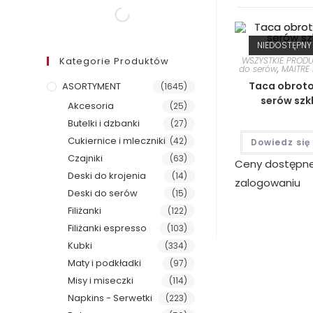
NIEDOSTĘPNY
Kategorie Produktów
WSZYSTKIE PROD
do serów
,
MAITRE
Taca obrot
ASORTYMENT
(1645)
serów szk
Akcesoria
(25)
Butelki i dzbanki
(27)
Cukiernice i mleczniki
(42)
Dowiedz się
Czajniki
(63)
Ceny dostępn
Deski do krojenia
(14)
zalogowaniu
Deski do serów
(15)
Filiżanki
(122)
Filiżanki espresso
(103)
Kubki
(334)
Maty i podkładki
(97)
Misy i miseczki
(114)
Napkins - Serwetki
(223)