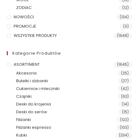
ZODIAC
(12)
NOWOŚCI
(134)
PROMOCJE
(0)
WSZYSTKIE PRODUKTY
(1648)
Kategorie Produktów
ASORTYMENT
(1645)
Akcesoria
(25)
Butelki i dzbanki
(27)
Cukiernice i mleczniki
(42)
Czajniki
(63)
Deski do krojenia
(14)
Deski do serów
(15)
Filiżanki
(122)
Filiżanki espresso
(103)
Kubki
(334)