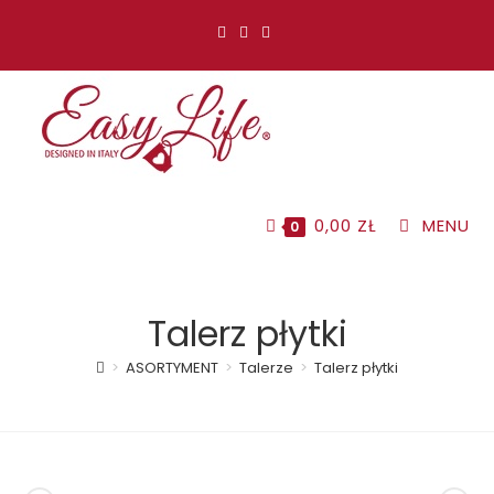
Koniec
treści
0,00
ZŁ
MENU
0
Talerz płytki
>
ASORTYMENT
>
Talerze
>
Talerz płytki