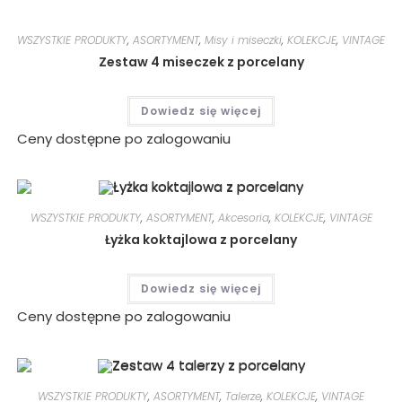
WSZYSTKIE PRODUKTY
,
ASORTYMENT
,
Misy i miseczki
,
KOLEKCJE
,
VINTAGE
Zestaw 4 miseczek z porcelany
Dowiedz się więcej
Ceny dostępne po zalogowaniu
WSZYSTKIE PRODUKTY
,
ASORTYMENT
,
Akcesoria
,
KOLEKCJE
,
VINTAGE
Łyżka koktajlowa z porcelany
Dowiedz się więcej
Ceny dostępne po zalogowaniu
WSZYSTKIE PRODUKTY
,
ASORTYMENT
,
Talerze
,
KOLEKCJE
,
VINTAGE