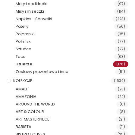
Maty i podkładki
(97)
Misy i miseczki
(114)
Napkins - Serwetki
(223)
Patery
(50)
Pojemniki
(35)
Półmiski
(77)
Sztućce
(27)
Tace
(63)
Talerze
(176)
Zestawy prezentowe i inne
(51)
KOLEKCJE
(1634)
AMALFI
(23)
AMAZONIA
(22)
AROUND THE WORLD
(0)
ART & COLOUR
(8)
ART MASTERPIECE
(21)
BARISTA
(11)
BISTROT OLIVES
(25)