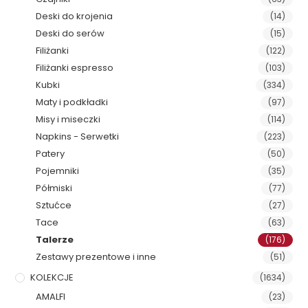
Deski do krojenia
(14)
Deski do serów
(15)
Filiżanki
(122)
Filiżanki espresso
(103)
Kubki
(334)
Maty i podkładki
(97)
Misy i miseczki
(114)
Napkins - Serwetki
(223)
Patery
(50)
Pojemniki
(35)
Półmiski
(77)
Sztućce
(27)
Tace
(63)
Talerze
(176)
Zestawy prezentowe i inne
(51)
KOLEKCJE
(1634)
AMALFI
(23)