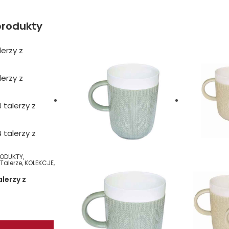
rodukty
RODUKTY
,
,
Talerze
,
KOLEKCJE
,
lerzy z