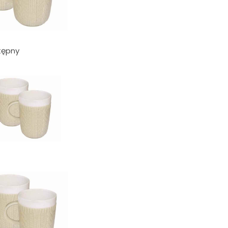
tępny