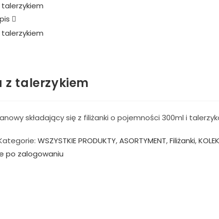
pis
a z talerzykiem
nowy składający się z filiżanki o pojemności 300ml i taler
Kategorie:
WSZYSTKIE PRODUKTY
,
ASORTYMENT
,
Filiżanki
,
KOLE
e po zalogowaniu