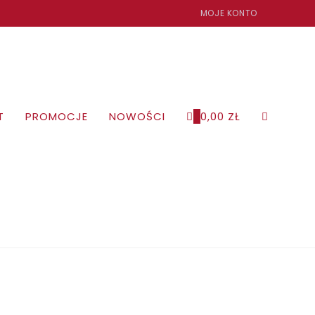
MOJE KONTO
T
PROMOCJE
NOWOŚCI
0
0,00
ZŁ
TOGGLE
WEBSITE
SEARCH