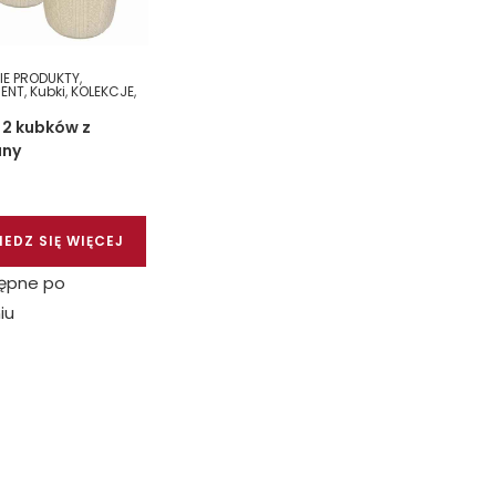
IE PRODUKTY
,
ENT
,
Kubki
,
KOLEKCJE
,
 2 kubków z
any
EDZ SIĘ WIĘCEJ
ępne po
iu