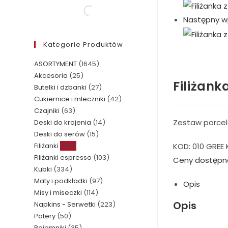
Następny w
Kategorie Produktów
ASORTYMENT
(1645)
Akcesoria
(25)
Filiżank
Butelki i dzbanki
(27)
Cukiernice i mleczniki
(42)
Czajniki
(63)
Zestaw porcela
Deski do krojenia
(14)
Deski do serów
(15)
KOD:
010 GREE
Filiżanki
(122)
Filiżanki espresso
(103)
Ceny dostępn
Kubki
(334)
Maty i podkładki
(97)
Opis
Misy i miseczki
(114)
Opis
Napkins - Serwetki
(223)
Patery
(50)
Pojemniki
(35)