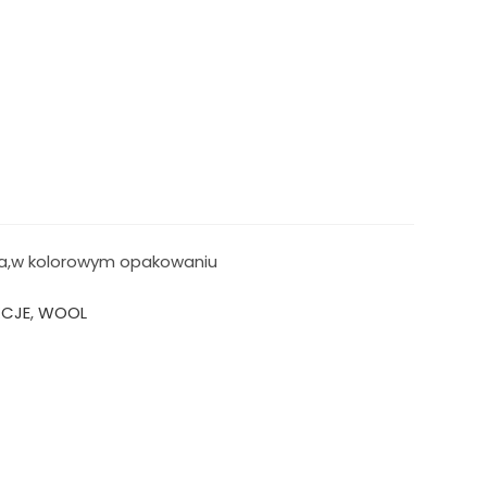
zyka,w kolorowym opakowaniu
KCJE
,
WOOL