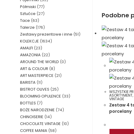
Półmiski
(77)
Sztućce
(27)
Podobne p
Tace
(63)
Talerze
(176)
Zestawy prezentowe i inne
(51)
KOLEKCJE
(1634)
AMALFI
(23)
AMAZONIA
(22)
AROUND THE WORLD
(0)
ART & COLOUR
(8)
ART MASTERPIECE
(21)
BARISTA
(11)
BISTROT OLIVES
(25)
WSZYSTKIE P
ASORTYMENT
BLOOMING OPULENCE
(33)
VINTAGE
BOTTLES
(7)
Zestaw 4 ta
BOŻE NARODZENIE
(74)
porcelany
CHINOISERIE
(14)
CHOCOLATE VINTAGE
(10)
COFFEE MANIA
(58)