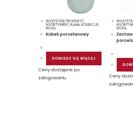
WSZYSTKIE PRODUKTY
,
WSZYSTK
ASORTYMENT
,
Kubki
,
KOLEKCJE
,
ASORTYM
WOOL
WOOL
Kubek porcelanowy
Zestaw
porcel
DOWIEDZ SIĘ WIĘCEJ
DOWI
Ceny dostępne po
Ceny dost
zalogowaniu
zalogowan