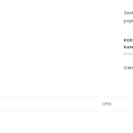
Zes
poj
KOD
Kate
KOL
Cen
OPIS