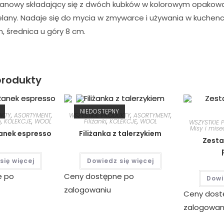
anowy składający się z dwóch kubków w kolorowym opakowani
elany. Nadaje się do mycia w zmywarce i używania w kuchen
, średnica u góry 8 cm.
rodukty
NIEDOSTĘPNY
UKTY
,
ASORTYMENT
,
WSZYSTKIE PRODUKTY
,
ASORTYMENT
,
o
,
KOLEKCJE
,
WOOL
Filiżanki
,
KOLEKCJE
,
WOOL
WSZYSTKIE 
Misy i mise
żanek espresso
Filiżanka z talerzykiem
Zesta
się więcej
Dowiedz się więcej
e po
Ceny dostępne po
Dowi
zalogowaniu
Ceny dost
zalogowan