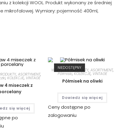
u z kolekcji WOOL. Produkt wykonany ze średniej
ce mikrofalowej. Wymiary: pojemność 400ml,
NIEDOSTĘPNY
WSZYSTKIE PRODUKTY
,
ASORTYMENT
,
Półmiski
,
KOLEKCJE
,
VINTAGE
PRODUKTY
,
ASORTYMENT
,
czki
,
KOLEKCJE
,
VINTAGE
Półmisek na oliwki
w 4 miseczek z
porcelany
Dowiedz się więcej
Ceny dostępne po
edz się więcej
zalogowaniu
ępne po
iu