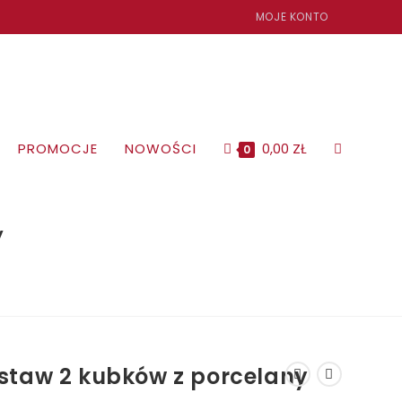
MOJE KONTO
PROMOCJE
NOWOŚCI
0,00
ZŁ
TOGGLE
0
WEBSITE
y
SEARCH
staw 2 kubków z porcelany