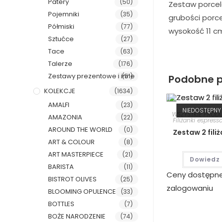
Patery
(50)
Zestaw porcel
Pojemniki
(35)
grubości porc
Półmiski
(77)
wysokość 11 cm
Sztućce
(27)
Tace
(63)
Talerze
(176)
Zestawy prezentowe i inne
(51)
Podobne p
KOLEKCJE
(1634)
AMALFI
(23)
NIEDOSTĘPNY
WSZYSTKIE PROD
AMAZONIA
(22)
Filiżanki espress
AROUND THE WORLD
(0)
Zestaw 2 fili
ART & COLOUR
(8)
ART MASTERPIECE
(21)
Dowiedz 
BARISTA
(11)
Ceny dostępn
BISTROT OLIVES
(25)
zalogowaniu
BLOOMING OPULENCE
(33)
BOTTLES
(7)
BOŻE NARODZENIE
(74)