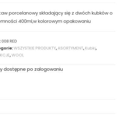
taw porcelanowy składający się z dwóch kubków o
emności 400ml,w kolorowym opakowaniu
:
008 RED
gorie:
WSZYSTKIE PRODUKTY
,
ASORTYMENT
,
Kubki
,
EKCJE
,
WOOL
y dostępne po zalogowaniu