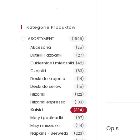
Kategorie Produktów
ASORTYMENT
(1645)
Akcesoria
(25)
Butelki i dzbanki
(27)
Cukiernice i mleczniki
(42)
Czajniki
(63)
Deski do krojenia
(14)
Deski do serów
(15)
Filiżanki
(122)
Filiżanki espresso
(103)
Kubki
(334)
Maty i podkładki
(97)
Misy i miseczki
(114)
Opis
Napkins - Serwetki
(223)