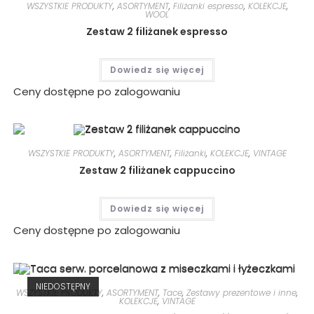
WSZYSTKIE PRODUKTY
,
ASORTYMENT
,
Filiżanki espresso
,
KOLEKCJE
,
WOOL
Zestaw 2 filiżanek espresso
Dowiedz się więcej
Ceny dostępne po zalogowaniu
WSZYSTKIE PRODUKTY
,
ASORTYMENT
,
Filiżanki
,
KOLEKCJE
,
VINTAGE
Zestaw 2 filiżanek cappuccino
Dowiedz się więcej
Ceny dostępne po zalogowaniu
NIEDOSTĘPNY
WSZYSTKIE PRODUKTY
,
ASORTYMENT
,
Tace
,
Zestawy prezentowe i inne
,
KOLEKCJE
,
VINTAGE