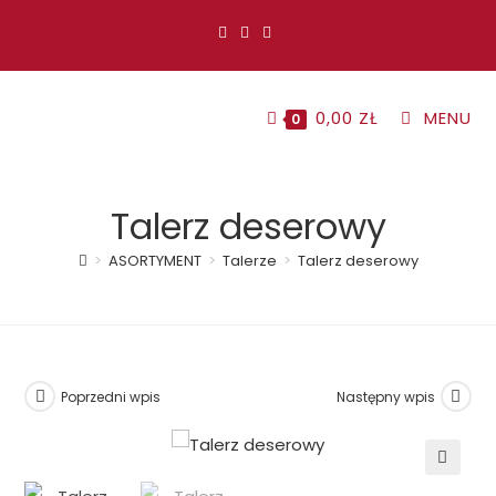
Koniec
treści
0,00
ZŁ
MENU
0
Talerz deserowy
>
ASORTYMENT
>
Talerze
>
Talerz deserowy
Poprzedni wpis
Następny wpis
🔍