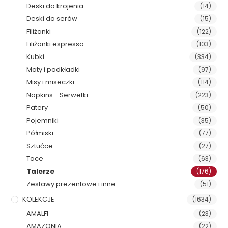
Deski do krojenia
(14)
Deski do serów
(15)
Filiżanki
(122)
Filiżanki espresso
(103)
Kubki
(334)
Maty i podkładki
(97)
Misy i miseczki
(114)
Napkins - Serwetki
(223)
Patery
(50)
Pojemniki
(35)
Półmiski
(77)
Sztućce
(27)
Tace
(63)
Talerze
(176)
Zestawy prezentowe i inne
(51)
KOLEKCJE
(1634)
AMALFI
(23)
AMAZONIA
(22)