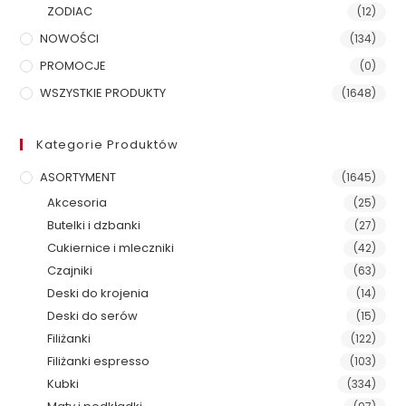
ZODIAC
(12)
NOWOŚCI
(134)
PROMOCJE
(0)
WSZYSTKIE PRODUKTY
(1648)
Kategorie Produktów
ASORTYMENT
(1645)
Akcesoria
(25)
Butelki i dzbanki
(27)
Cukiernice i mleczniki
(42)
Czajniki
(63)
Deski do krojenia
(14)
Deski do serów
(15)
Filiżanki
(122)
Filiżanki espresso
(103)
Kubki
(334)