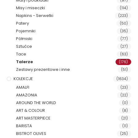
Maty i podkładki
(97)
Misy i miseczki
(114)
Napkins - Serwetki
(223)
Patery
(50)
Pojemniki
(35)
Półmiski
(77)
Sztućce
(27)
Tace
(63)
Talerze
(176)
Zestawy prezentowe i inne
(51)
KOLEKCJE
(1634)
AMALFI
(23)
AMAZONIA
(22)
AROUND THE WORLD
(0)
ART & COLOUR
(8)
ART MASTERPIECE
(21)
BARISTA
(11)
BISTROT OLIVES
(25)