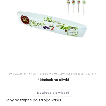
WSZYSTKIE PRODUKTY
,
ASORTYMENT
,
Półmiski
,
KOLEKCJE
,
VINTAGE
Półmisek na oliwki
Dowiedz się więcej
Ceny dostępne po zalogowaniu