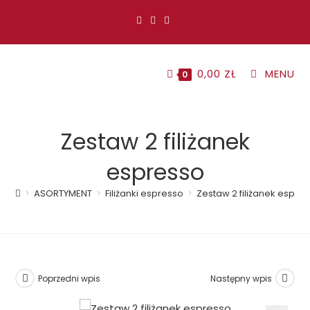
Koniec
treści
0,00
ZŁ
MENU
0
Zestaw 2 filiżanek
espresso
>
ASORTYMENT
>
Filiżanki espresso
>
Zestaw 2 filiżanek espre
Poprzedni wpis
Następny wpis