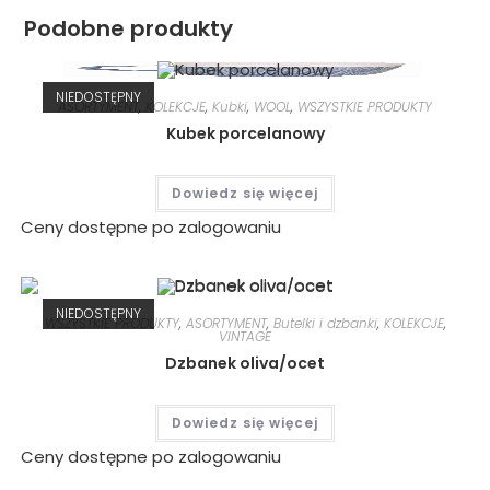
Podobne produkty
NIEDOSTĘPNY
ASORTYMENT
,
KOLEKCJE
,
Kubki
,
WOOL
,
WSZYSTKIE PRODUKTY
Kubek porcelanowy
Dowiedz się więcej
Ceny dostępne po zalogowaniu
NIEDOSTĘPNY
WSZYSTKIE PRODUKTY
,
ASORTYMENT
,
Butelki i dzbanki
,
KOLEKCJE
,
VINTAGE
Dzbanek oliva/ocet
Dowiedz się więcej
Ceny dostępne po zalogowaniu