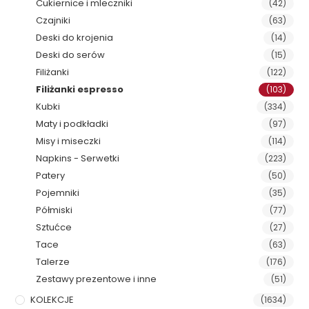
Cukiernice i mleczniki
(42)
Czajniki
(63)
Deski do krojenia
(14)
Deski do serów
(15)
Filiżanki
(122)
Filiżanki espresso
(103)
Kubki
(334)
Maty i podkładki
(97)
Misy i miseczki
(114)
Napkins - Serwetki
(223)
Patery
(50)
Pojemniki
(35)
Półmiski
(77)
Sztućce
(27)
Tace
(63)
Talerze
(176)
Zestawy prezentowe i inne
(51)
KOLEKCJE
(1634)