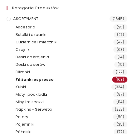
Kategorie Produktów
ASORTYMENT
(1645)
Akcesoria
(25)
Butelki i dzbanki
(27)
Cukiernice i mleczniki
(42)
Czajniki
(63)
Deski do krojenia
(14)
Deski do serów
(15)
Filiżanki
(122)
Filiżanki espresso
(103)
Kubki
(334)
Maty i podkładki
(97)
Misy i miseczki
(114)
Napkins - Serwetki
(223)
Patery
(50)
Pojemniki
(35)
Półmiski
(77)