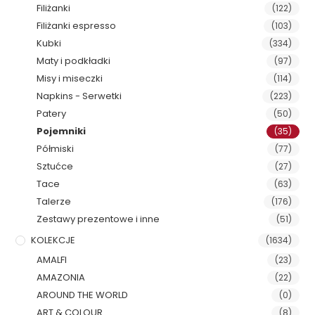
Filiżanki
(122)
Filiżanki espresso
(103)
Kubki
(334)
Maty i podkładki
(97)
Misy i miseczki
(114)
Napkins - Serwetki
(223)
Patery
(50)
Pojemniki
(35)
Półmiski
(77)
Sztućce
(27)
Tace
(63)
Talerze
(176)
Zestawy prezentowe i inne
(51)
KOLEKCJE
(1634)
AMALFI
(23)
AMAZONIA
(22)
AROUND THE WORLD
(0)
ART & COLOUR
(8)