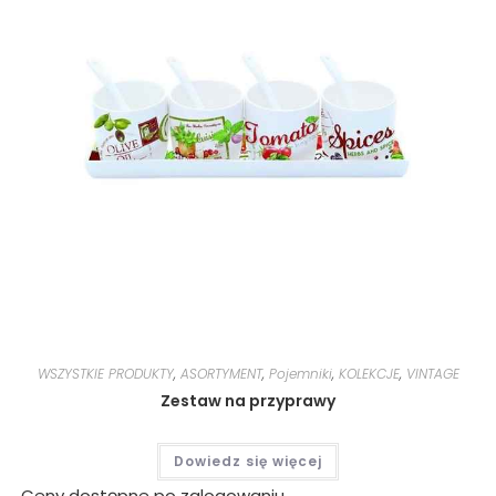
WSZYSTKIE PRODUKTY
,
ASORTYMENT
,
Pojemniki
,
KOLEKCJE
,
VINTAGE
Zestaw na przyprawy
Dowiedz się więcej
Ceny dostępne po zalogowaniu