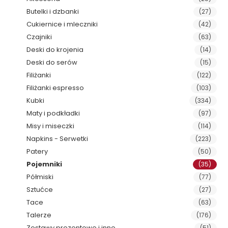
Butelki i dzbanki
(27)
Cukiernice i mleczniki
(42)
Czajniki
(63)
Deski do krojenia
(14)
Deski do serów
(15)
Filiżanki
(122)
Filiżanki espresso
(103)
Kubki
(334)
Maty i podkładki
(97)
Misy i miseczki
(114)
Napkins - Serwetki
(223)
Patery
(50)
Pojemniki
(35)
Półmiski
(77)
Sztućce
(27)
Tace
(63)
Talerze
(176)
Zestawy prezentowe i inne
(51)