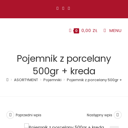
Koniec
treści
0,00
ZŁ
MENU
0
Pojemnik z porcelany
500gr + kreda
>
ASORTYMENT
>
Pojemniki
>
Pojemnik z porcelany 500gr + k
Poprzedni wpis
Następny wpis