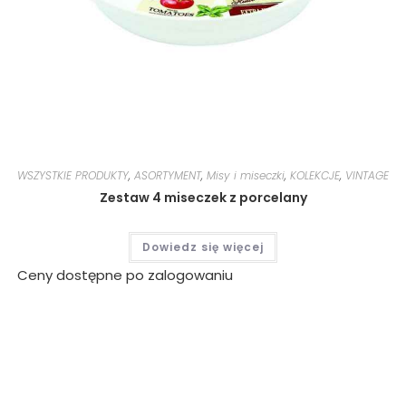
WSZYSTKIE PRODUKTY
,
ASORTYMENT
,
Misy i miseczki
,
KOLEKCJE
,
VINTAGE
Zestaw 4 miseczek z porcelany
Dowiedz się więcej
Ceny dostępne po zalogowaniu