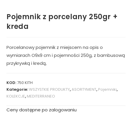
Pojemnik z porcelany 250gr +
kreda
Porcelanowy pojemnik z miejscem na opis o
wymiarach O9x9 cm i pojemności 250g, z bambusową
przykrywką i kredą,
KOD:
750 KITH
Kategorie:
WSZYSTKIE PRODUKTY
,
ASORTYMENT
,
Pojemniki
,
KOLEKCJE
,
MEDITERRANEO
Ceny dostępne po zalogowaniu