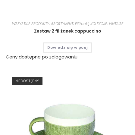
WSZYSTKIE PRODUKTY
,
ASORTYMENT
,
Filiżanki
,
KOLEKCJE
,
VINTAGE
Zestaw 2 filiżanek cappuccino
Dowiedz się więcej
Ceny dostępne po zalogowaniu
NIEDOSTĘPNY