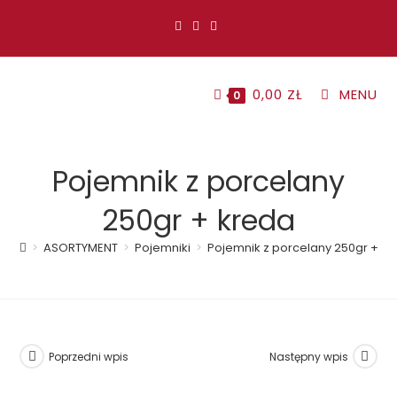
Koniec
treści
0,00
ZŁ
MENU
0
Pojemnik z porcelany
250gr + kreda
>
ASORTYMENT
>
Pojemniki
>
Pojemnik z porcelany 250gr + k
Poprzedni wpis
Następny wpis