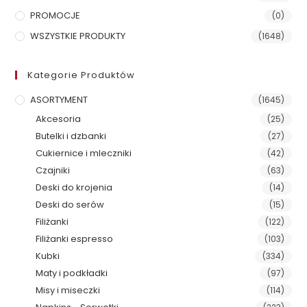
PROMOCJE
(0)
WSZYSTKIE PRODUKTY
(1648)
Kategorie Produktów
ASORTYMENT
(1645)
Akcesoria
(25)
Butelki i dzbanki
(27)
Cukiernice i mleczniki
(42)
Czajniki
(63)
Deski do krojenia
(14)
Deski do serów
(15)
Filiżanki
(122)
Filiżanki espresso
(103)
Kubki
(334)
Maty i podkładki
(97)
Misy i miseczki
(114)