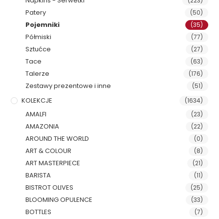
Napkins - Serwetki
(223)
Patery
(50)
Pojemniki
(35)
Półmiski
(77)
Sztućce
(27)
Tace
(63)
Talerze
(176)
Zestawy prezentowe i inne
(51)
KOLEKCJE
(1634)
AMALFI
(23)
AMAZONIA
(22)
AROUND THE WORLD
(0)
ART & COLOUR
(8)
ART MASTERPIECE
(21)
BARISTA
(11)
BISTROT OLIVES
(25)
BLOOMING OPULENCE
(33)
BOTTLES
(7)