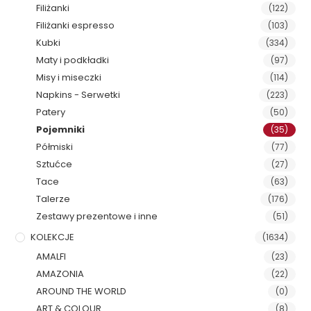
Filiżanki
(122)
Filiżanki espresso
(103)
Kubki
(334)
Maty i podkładki
(97)
Misy i miseczki
(114)
Napkins - Serwetki
(223)
Patery
(50)
Pojemniki
(35)
Półmiski
(77)
Sztućce
(27)
Tace
(63)
Talerze
(176)
Zestawy prezentowe i inne
(51)
KOLEKCJE
(1634)
AMALFI
(23)
AMAZONIA
(22)
AROUND THE WORLD
(0)
ART & COLOUR
(8)