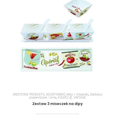
WSZYSTKIE PRODUKTY
,
ASORTYMENT
,
Misy i miseczki
,
Zestawy
prezentowe i inne
,
KOLEKCJE
,
VINTAGE
Zestaw 3 miseczek na dipy