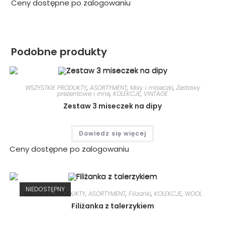
Ceny dostępne po zalogowaniu
Podobne produkty
WSZYSTKIE PRODUKTY
,
ASORTYMENT
,
Misy i miseczki
,
Zestawy
prezentowe i inne
,
KOLEKCJE
,
VINTAGE
Zestaw 3 miseczek na dipy
Dowiedz się więcej
Ceny dostępne po zalogowaniu
NIEDOSTĘPNY
WSZYSTKIE PRODUKTY
,
ASORTYMENT
,
Filiżanki
,
KOLEKCJE
,
WOOL
Filiżanka z talerzykiem