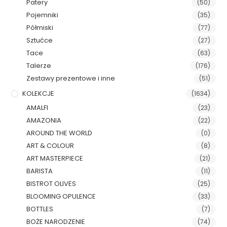
Patery
(50)
Pojemniki
(35)
Półmiski
(77)
Sztućce
(27)
Tace
(63)
Talerze
(176)
Zestawy prezentowe i inne
(51)
KOLEKCJE
(1634)
AMALFI
(23)
AMAZONIA
(22)
AROUND THE WORLD
(0)
ART & COLOUR
(8)
ART MASTERPIECE
(21)
BARISTA
(11)
BISTROT OLIVES
(25)
BLOOMING OPULENCE
(33)
BOTTLES
(7)
BOŻE NARODZENIE
(74)