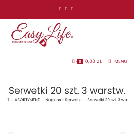
Koniec
treści
0,00
ZŁ
MENU
0
Serwetki 20 szt. 3 warstw.
>
ASORTYMENT
>
Napkins - Serwetki
>
Serwetki 20 szt. 3 warst