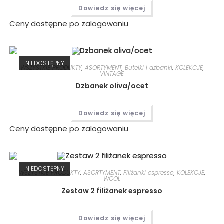
Dowiedz się więcej
Ceny dostępne po zalogowaniu
NIEDOSTĘPNY
WSZYSTKIE PRODUKTY
,
ASORTYMENT
,
Butelki i dzbanki
,
KOLEKCJE
,
VINTAGE
Dzbanek oliva/ocet
Dowiedz się więcej
Ceny dostępne po zalogowaniu
NIEDOSTĘPNY
WSZYSTKIE PRODUKTY
,
ASORTYMENT
,
Filiżanki espresso
,
KOLEKCJE
,
WOOL
Zestaw 2 filiżanek espresso
Dowiedz się więcej