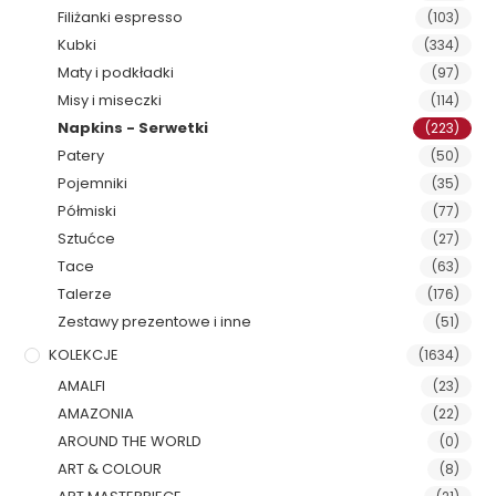
Filiżanki espresso
(103)
Kubki
(334)
Maty i podkładki
(97)
Misy i miseczki
(114)
Napkins - Serwetki
(223)
Patery
(50)
Pojemniki
(35)
Półmiski
(77)
Sztućce
(27)
Tace
(63)
Talerze
(176)
Zestawy prezentowe i inne
(51)
KOLEKCJE
(1634)
AMALFI
(23)
AMAZONIA
(22)
AROUND THE WORLD
(0)
ART & COLOUR
(8)