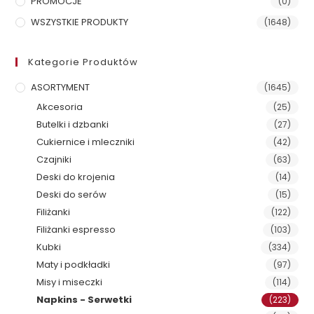
PROMOCJE
(0)
WSZYSTKIE PRODUKTY
(1648)
Kategorie Produktów
ASORTYMENT
(1645)
Akcesoria
(25)
Butelki i dzbanki
(27)
Cukiernice i mleczniki
(42)
Czajniki
(63)
Deski do krojenia
(14)
Deski do serów
(15)
Filiżanki
(122)
Filiżanki espresso
(103)
Kubki
(334)
Maty i podkładki
(97)
Misy i miseczki
(114)
Napkins - Serwetki
(223)