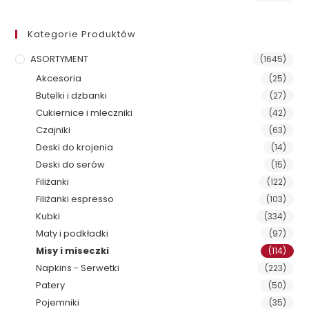
Kategorie Produktów
ASORTYMENT
(1645)
Akcesoria
(25)
Butelki i dzbanki
(27)
Cukiernice i mleczniki
(42)
Czajniki
(63)
Deski do krojenia
(14)
Deski do serów
(15)
Filiżanki
(122)
Filiżanki espresso
(103)
Kubki
(334)
Maty i podkładki
(97)
Misy i miseczki
(114)
Napkins - Serwetki
(223)
Patery
(50)
Pojemniki
(35)