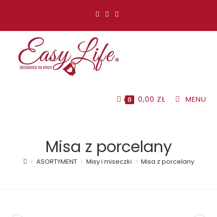
Koniec
treści
0,00
ZŁ
MENU
0
Misa z porcelany
>
ASORTYMENT
>
Misy i miseczki
>
Misa z porcelany