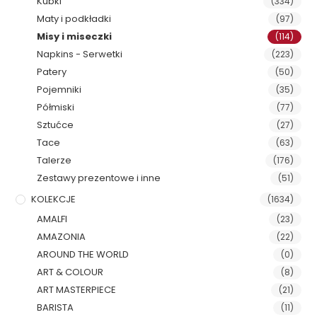
Kubki
(334)
Maty i podkładki
(97)
Misy i miseczki
(114)
Napkins - Serwetki
(223)
Patery
(50)
Pojemniki
(35)
Półmiski
(77)
Sztućce
(27)
Tace
(63)
Talerze
(176)
Zestawy prezentowe i inne
(51)
KOLEKCJE
(1634)
AMALFI
(23)
AMAZONIA
(22)
AROUND THE WORLD
(0)
ART & COLOUR
(8)
ART MASTERPIECE
(21)
BARISTA
(11)