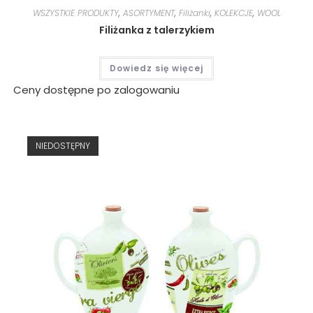
WSZYSTKIE PRODUKTY
,
ASORTYMENT
,
Filiżanki
,
KOLEKCJE
,
WOOL
Filiżanka z talerzykiem
Dowiedz się więcej
Ceny dostępne po zalogowaniu
NIEDOSTĘPNY