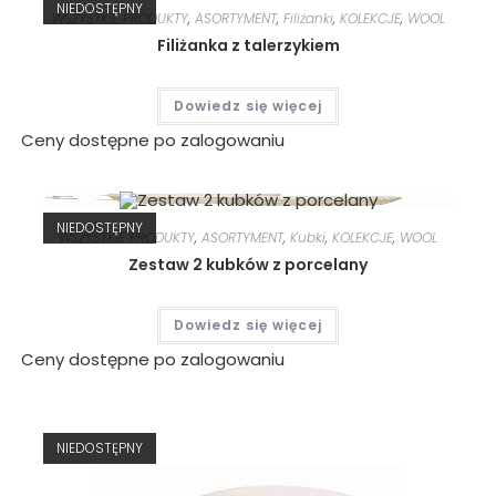
NIEDOSTĘPNY
WSZYSTKIE PRODUKTY
,
ASORTYMENT
,
Filiżanki
,
KOLEKCJE
,
WOOL
Filiżanka z talerzykiem
Dowiedz się więcej
Ceny dostępne po zalogowaniu
NIEDOSTĘPNY
WSZYSTKIE PRODUKTY
,
ASORTYMENT
,
Kubki
,
KOLEKCJE
,
WOOL
Zestaw 2 kubków z porcelany
Dowiedz się więcej
Ceny dostępne po zalogowaniu
NIEDOSTĘPNY