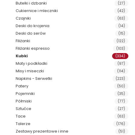
Butelki i dzbanki
(27)
Cukiernice i mleczniki
(42)
Czajniki
(63)
Deski do krojenia
(14)
Deski do serów
(15)
Filiżanki
(122)
Filiżanki espresso
(103)
Kubki
(334)
Maty i podkładki
(97)
Misy i miseczki
(114)
Napkins - Serwetki
(223)
Patery
(50)
Pojemniki
(35)
Półmiski
(77)
Sztućce
(27)
Tace
(63)
Talerze
(176)
Zestawy prezentowe i inne
(51)