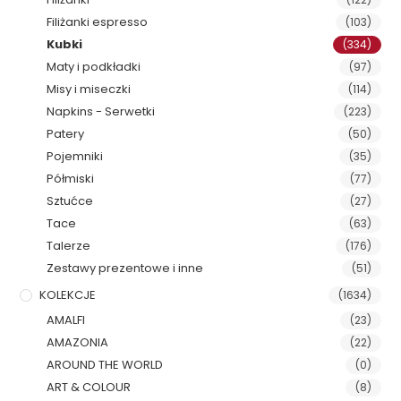
Filiżanki espresso
(103)
Kubki
(334)
Maty i podkładki
(97)
Misy i miseczki
(114)
Napkins - Serwetki
(223)
Patery
(50)
Pojemniki
(35)
Półmiski
(77)
Sztućce
(27)
Tace
(63)
Talerze
(176)
Zestawy prezentowe i inne
(51)
KOLEKCJE
(1634)
AMALFI
(23)
AMAZONIA
(22)
AROUND THE WORLD
(0)
ART & COLOUR
(8)