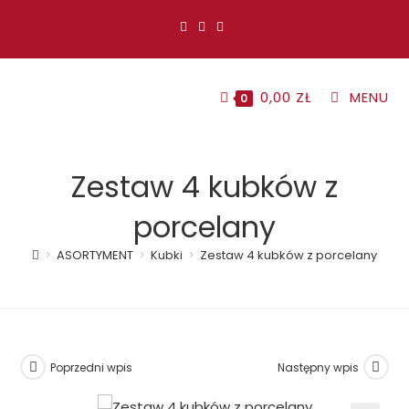
Koniec
treści
0,00
ZŁ
MENU
0
Zestaw 4 kubków z
porcelany
>
ASORTYMENT
>
Kubki
>
Zestaw 4 kubków z porcelany
Poprzedni wpis
Następny wpis