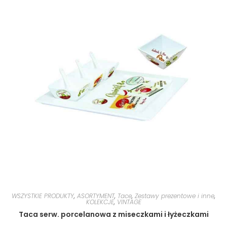
WSZYSTKIE PRODUKTY
,
ASORTYMENT
,
Tace
,
Zestawy prezentowe i inne
,
KOLEKCJE
,
VINTAGE
Taca serw. porcelanowa z miseczkami i łyżeczkami