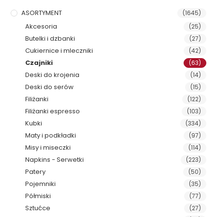
ASORTYMENT
(1645)
Akcesoria
(25)
Butelki i dzbanki
(27)
Cukiernice i mleczniki
(42)
Czajniki
(63)
Deski do krojenia
(14)
Deski do serów
(15)
Filiżanki
(122)
Filiżanki espresso
(103)
Kubki
(334)
Maty i podkładki
(97)
Misy i miseczki
(114)
Napkins - Serwetki
(223)
Patery
(50)
Pojemniki
(35)
Półmiski
(77)
Sztućce
(27)