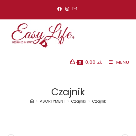
Koniec
treści
0,00
ZŁ
MENU
0
Czajnik
>
ASORTYMENT
>
Czajniki
>
Czajnik