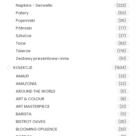
Napkins - Serwetki
(223)
Patery
(50)
Pojemniki
(35)
Półmiski
(77)
Sztućce
(27)
Tace
(63)
Talerze
(176)
Zestawy prezentowe i inne
(51)
KOLEKCJE
(1634)
AMALFI
(23)
AMAZONIA
(22)
AROUND THE WORLD
(0)
ART & COLOUR
(8)
ART MASTERPIECE
(21)
BARISTA
(11)
BISTROT OLIVES
(25)
BLOOMING OPULENCE
(33)