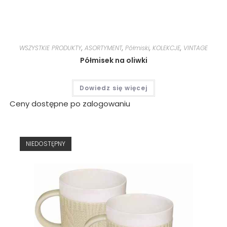
WSZYSTKIE PRODUKTY
,
ASORTYMENT
,
Półmiski
,
KOLEKCJE
,
VINTAGE
Półmisek na oliwki
Dowiedz się więcej
Ceny dostępne po zalogowaniu
NIEDOSTĘPNY