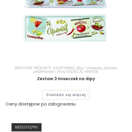
WSZYSTKIE PRODUKTY
,
ASORTYMENT
,
Misy i miseczki
,
Zestawy
prezentowe i inne
,
KOLEKCJE
,
VINTAGE
Zestaw 3 miseczek na dipy
Dowiedz się więcej
Ceny dostępne po zalogowaniu
NIEDOSTĘPNY