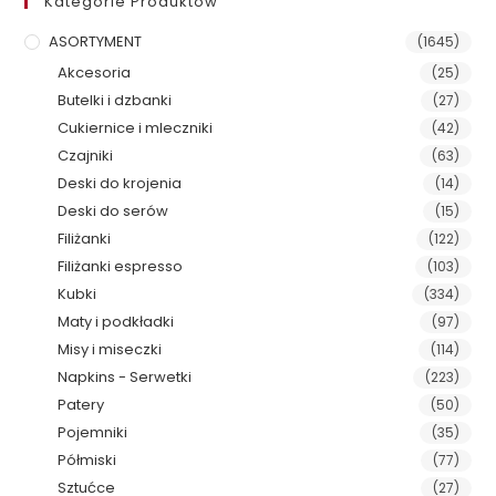
Kategorie Produktów
ASORTYMENT
(1645)
Akcesoria
(25)
Butelki i dzbanki
(27)
Cukiernice i mleczniki
(42)
Czajniki
(63)
Deski do krojenia
(14)
Deski do serów
(15)
Filiżanki
(122)
Filiżanki espresso
(103)
Kubki
(334)
Maty i podkładki
(97)
Misy i miseczki
(114)
Napkins - Serwetki
(223)
Patery
(50)
Pojemniki
(35)
Półmiski
(77)
Sztućce
(27)