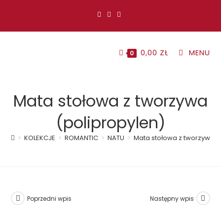
Koniec
treści
0,00
ZŁ
MENU
0
Mata stołowa z tworzywa
(polipropylen)
>
KOLEKCJE
>
ROMANTIC
>
NATU
>
Mata stołowa z tworzywa (
Poprzedni wpis
Następny wpis