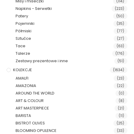
Misy i miseczki
(114)
Napkins - Serwetki
(223)
Patery
(50)
Pojemniki
(35)
Półmiski
(77)
Sztućce
(27)
Tace
(63)
Talerze
(176)
Zestawy prezentowe i inne
(51)
KOLEKCJE
(1634)
AMALFI
(23)
AMAZONIA
(22)
AROUND THE WORLD
(0)
ART & COLOUR
(8)
ART MASTERPIECE
(21)
BARISTA
(11)
BISTROT OLIVES
(25)
BLOOMING OPULENCE
(33)