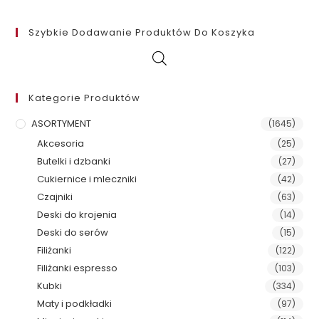
Szybkie Dodawanie Produktów Do Koszyka
Kategorie Produktów
ASORTYMENT
(1645)
Akcesoria
(25)
Butelki i dzbanki
(27)
Cukiernice i mleczniki
(42)
Czajniki
(63)
Deski do krojenia
(14)
Deski do serów
(15)
Filiżanki
(122)
Filiżanki espresso
(103)
Kubki
(334)
Maty i podkładki
(97)