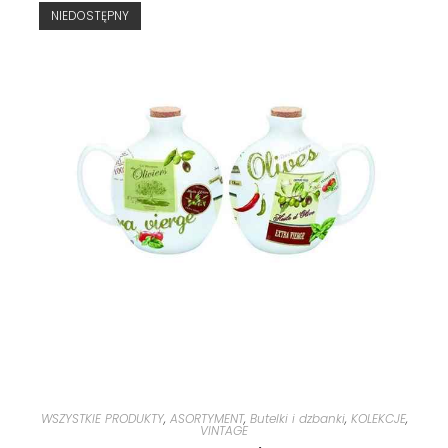
NIEDOSTĘPNY
WSZYSTKIE PRODUKTY
,
ASORTYMENT
,
Butelki i dzbanki
,
KOLEKCJE
,
VINTAGE