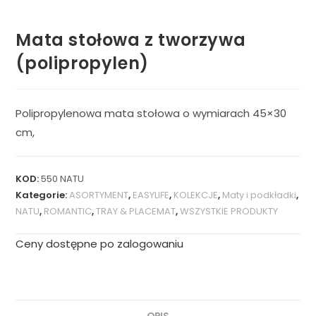
Mata stołowa z tworzywa
(polipropylen)
Polipropylenowa mata stołowa o wymiarach 45×30
cm,
KOD:
550 NATU
Kategorie:
ASORTYMENT
,
EASYLIFE
,
KOLEKCJE
,
Maty i podkładki
,
NATU
,
ROMANTIC
,
TRAY & PLACEMAT
,
WSZYSTKIE PRODUKTY
Ceny dostępne po zalogowaniu