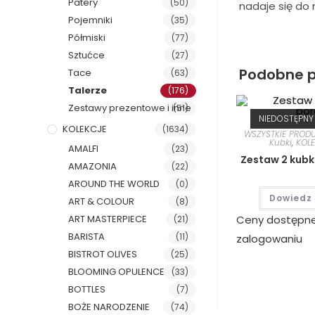
Patery
(50)
nadaje się do
Pojemniki
(35)
Półmiski
(77)
Sztućce
(27)
Podobne p
Tace
(63)
Talerze
(176)
Zestawy prezentowe i inne
(51)
NIEDOSTĘPNY
KOLEKCJE
(1634)
WSZYSTKIE PROD
Kubki
,
KOL
AMALFI
(23)
Zestaw 2 kubk
AMAZONIA
(22)
AROUND THE WORLD
(0)
Dowiedz 
ART & COLOUR
(8)
Ceny dostępn
ART MASTERPIECE
(21)
BARISTA
(11)
zalogowaniu
BISTROT OLIVES
(25)
BLOOMING OPULENCE
(33)
BOTTLES
(7)
BOŻE NARODZENIE
(74)