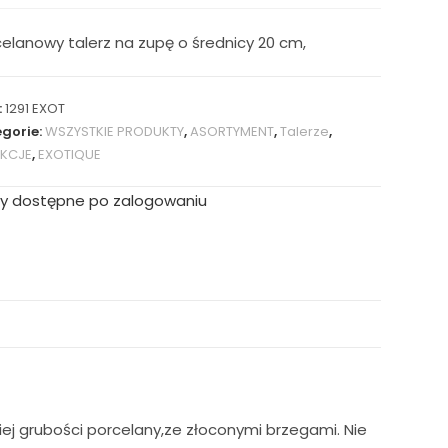
elanowy talerz na zupę o średnicy 20 cm,
:
1291 EXOT
gorie:
WSZYSTKIE PRODUKTY
,
ASORTYMENT
,
Talerze
,
EKCJE
,
EXOTIQUE
y dostępne po zalogowaniu
iej grubości porcelany,ze złoconymi brzegami. Nie