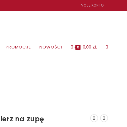
MOJE KONTO
PROMOCJE
NOWOŚCI
0,00
ZŁ
TOGGLE
0
WEBSITE
SEARCH
lerz na zupę