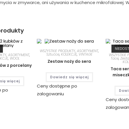
 mycia w zmywarce, ani używania w kuchence mikrofalowej. W
rodukty
NIEDOS
WSZYSTKIE PRODUKTY
,
ASORTYMENT
,
Sztućce
,
KOLEKCJE
,
VINTAGE
UKTY
,
ASORTYMENT
,
WSZYSTKIE 
EKCJE
,
WOOL
Tace
,
Zest
Zestaw noży do sera
KOL
ów z porcelany
Taca ser
miseczk
Dowiedz się więcej
się więcej
Ceny dostępne po
e po
Dowi
zalogowaniu
Ceny dost
zalogowan