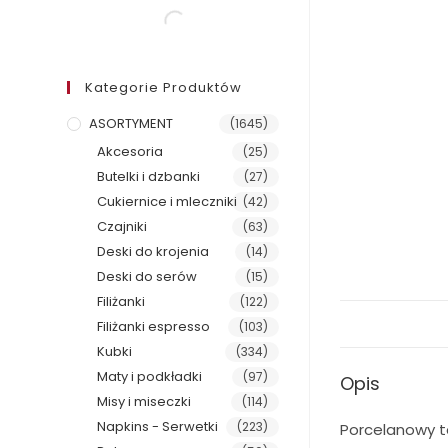
Kategorie Produktów
ASORTYMENT
(1645)
Akcesoria
(25)
Butelki i dzbanki
(27)
Cukiernice i mleczniki
(42)
Czajniki
(63)
Deski do krojenia
(14)
Deski do serów
(15)
Filiżanki
(122)
Filiżanki espresso
(103)
Kubki
(334)
Maty i podkładki
(97)
Opis
Misy i miseczki
(114)
Napkins - Serwetki
(223)
Porcelanowy ta