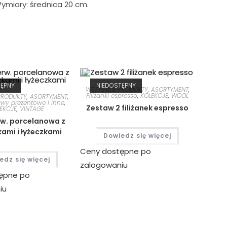
ymiary: średnica 20 cm.
TĘPNY
NIEDOSTĘPNY
WSZYSTKIE PRODUKTY
,
ASORTYMENT
,
Filiżanki espresso
,
KOLEKCJE
,
WOOL
PRODUKTY
,
ASORTYMENT
,
awy prezentowe i inne
,
Zestaw 2 filiżanek espresso
EKCJE
,
VINTAGE
w. porcelanowa z
ami i łyżeczkami
Dowiedz się więcej
Ceny dostępne po
edz się więcej
zalogowaniu
ępne po
iu