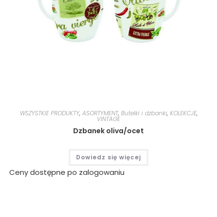
WSZYSTKIE PRODUKTY
,
ASORTYMENT
,
Butelki i dzbanki
,
KOLEKCJE
,
VINTAGE
Dzbanek oliva/ocet
Dowiedz się więcej
Ceny dostępne po zalogowaniu