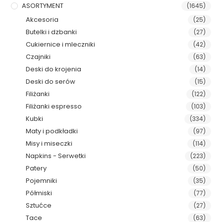
ASORTYMENT
(1645)
Akcesoria
(25)
Butelki i dzbanki
(27)
Cukiernice i mleczniki
(42)
Czajniki
(63)
Deski do krojenia
(14)
Deski do serów
(15)
Filiżanki
(122)
Filiżanki espresso
(103)
Kubki
(334)
Maty i podkładki
(97)
Misy i miseczki
(114)
Napkins - Serwetki
(223)
Patery
(50)
Pojemniki
(35)
Półmiski
(77)
Sztućce
(27)
Tace
(63)