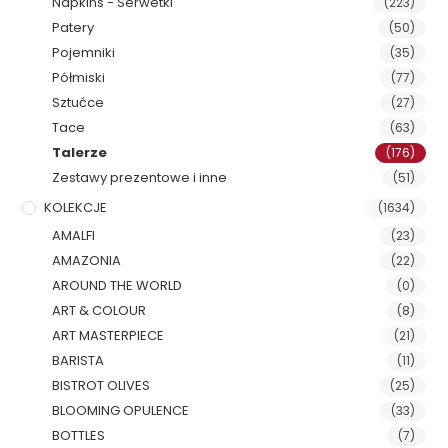
Napkins - Serwetki
(223)
Patery
(50)
Pojemniki
(35)
Półmiski
(77)
Sztućce
(27)
Tace
(63)
Talerze
(176)
Zestawy prezentowe i inne
(51)
KOLEKCJE
(1634)
AMALFI
(23)
AMAZONIA
(22)
AROUND THE WORLD
(0)
ART & COLOUR
(8)
ART MASTERPIECE
(21)
BARISTA
(11)
BISTROT OLIVES
(25)
BLOOMING OPULENCE
(33)
BOTTLES
(7)