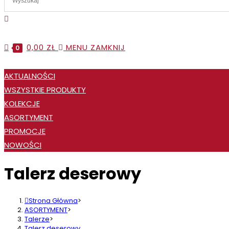
WEBSITE
0,00
ZŁ
MENU
ZAMKNIJ
0
SEARCH
AKTUALNOŚCI
WSZYSTKIE PRODUKTY
KOLEKCJE
ASORTYMENT
PROMOCJE
NOWOŚCI
Talerz deserowy
Strona Główna
>
ASORTYMENT
>
Talerze
>
Talerz deserowy