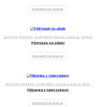
Dowiedz się więcej
WSZYSTKIE PRODUKTY
,
ASORTYMENT
,
Półmiski
,
KOLEKCJE
,
VINTAGE
Półmisek na oliwki
Dowiedz się więcej
WSZYSTKIE PRODUKTY
,
ASORTYMENT
,
Filiżanki
,
KOLEKCJE
,
WOOL
Filiżanka z talerzykiem
Dowiedz się więcej