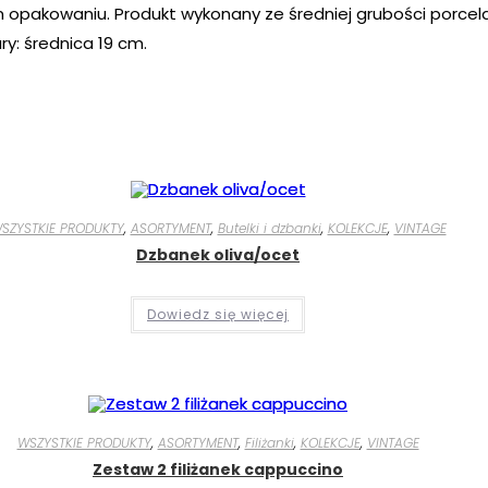
 opakowaniu. Produkt wykonany ze średniej grubości porcela
y: średnica 19 cm.
SZYSTKIE PRODUKTY
,
ASORTYMENT
,
Butelki i dzbanki
,
KOLEKCJE
,
VINTAGE
Dzbanek oliva/ocet
Dowiedz się więcej
WSZYSTKIE PRODUKTY
,
ASORTYMENT
,
Filiżanki
,
KOLEKCJE
,
VINTAGE
Zestaw 2 filiżanek cappuccino