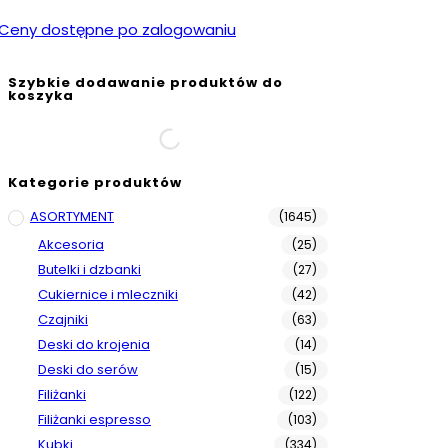
Ceny dostępne po zalogowaniu
Szybkie dodawanie produktów do
koszyka
Kategorie produktów
ASORTYMENT
(1645)
Akcesoria
(25)
Butelki i dzbanki
(27)
Cukiernice i mleczniki
(42)
Czajniki
(63)
Deski do krojenia
(14)
Deski do serów
(15)
Filiżanki
(122)
Filiżanki espresso
(103)
Kubki
(334)