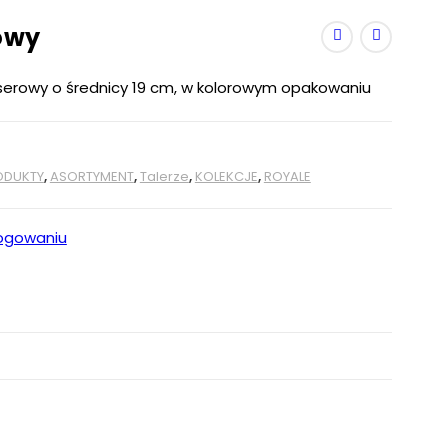
owy
serowy o średnicy 19 cm, w kolorowym opakowaniu
ODUKTY
,
ASORTYMENT
,
Talerze
,
KOLEKCJE
,
ROYALE
ogowaniu