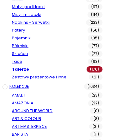
Maty i podkładki
(97)
Misy i miseczki
(114)
Napkins - Serwetki
(223)
Patery
(50)
Pojemniki
(35)
Półmiski
(77)
Sztućce
(27)
Tace
(63)
Talerze
(176)
Zestawy prezentowe i inne
(51)
KOLEKCJE
(1634)
AMALFI
(23)
AMAZONIA
(22)
AROUND THE WORLD
(0)
ART & COLOUR
(8)
ART MASTERPIECE
(21)
BARISTA
(11)