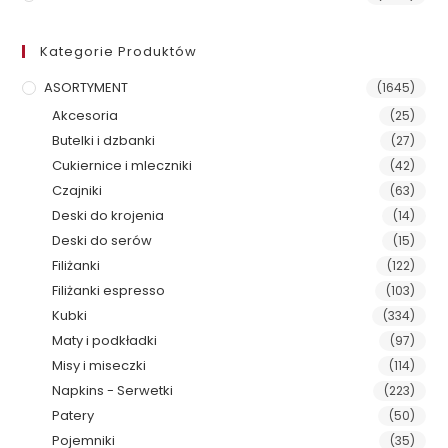
Kategorie Produktów
ASORTYMENT
(1645)
Akcesoria
(25)
Butelki i dzbanki
(27)
Cukiernice i mleczniki
(42)
Czajniki
(63)
Deski do krojenia
(14)
Deski do serów
(15)
Filiżanki
(122)
Filiżanki espresso
(103)
Kubki
(334)
Maty i podkładki
(97)
Misy i miseczki
(114)
Napkins - Serwetki
(223)
Patery
(50)
Pojemniki
(35)