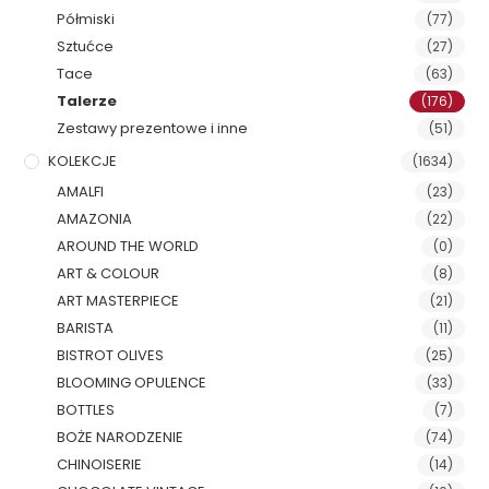
Półmiski
(77)
Sztućce
(27)
Tace
(63)
Talerze
(176)
Zestawy prezentowe i inne
(51)
KOLEKCJE
(1634)
AMALFI
(23)
AMAZONIA
(22)
AROUND THE WORLD
(0)
ART & COLOUR
(8)
ART MASTERPIECE
(21)
BARISTA
(11)
BISTROT OLIVES
(25)
BLOOMING OPULENCE
(33)
BOTTLES
(7)
BOŻE NARODZENIE
(74)
CHINOISERIE
(14)