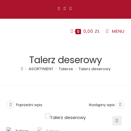
Koniec
treści
0,00
ZŁ
MENU
0
Talerz deserowy
>
ASORTYMENT
>
Talerze
>
Talerz deserowy
Poprzedni wpis
Następny wpis
🔍