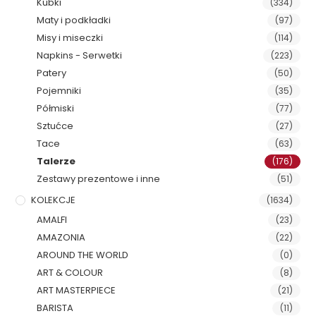
Kubki
(334)
Maty i podkładki
(97)
Misy i miseczki
(114)
Napkins - Serwetki
(223)
Patery
(50)
Pojemniki
(35)
Półmiski
(77)
Sztućce
(27)
Tace
(63)
Talerze
(176)
Zestawy prezentowe i inne
(51)
KOLEKCJE
(1634)
AMALFI
(23)
AMAZONIA
(22)
AROUND THE WORLD
(0)
ART & COLOUR
(8)
ART MASTERPIECE
(21)
BARISTA
(11)