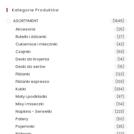
Kategorie Produktów
ASORTYMENT
(1645)
Akcesoria
(25)
Butelki i dzbanki
(27)
Cukiernice i mleczniki
(42)
Czajniki
(63)
Deski do krojenia
(14)
Deski do serów
(15)
Filiżanki
(122)
Filiżanki espresso
(103)
Kubki
(334)
Maty i podkładki
(97)
Misy i miseczki
(114)
Napkins - Serwetki
(223)
Patery
(50)
Pojemniki
(35)
Półmiski
(77)