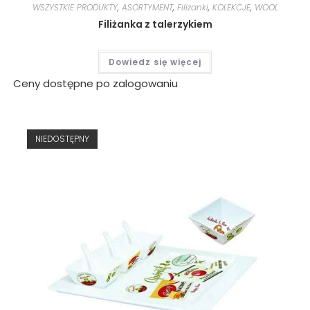
WSZYSTKIE PRODUKTY
,
ASORTYMENT
,
Filiżanki
,
KOLEKCJE
,
WOOL
Filiżanka z talerzykiem
Dowiedz się więcej
Ceny dostępne po zalogowaniu
NIEDOSTĘPNY