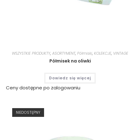
WSZYSTKIE PRODUKTY
,
ASORTYMENT
,
Półmiski
,
KOLEKCJE
,
VINTAGE
Półmisek na oliwki
Dowiedz się więcej
Ceny dostępne po zalogowaniu
NIEDOSTĘPNY