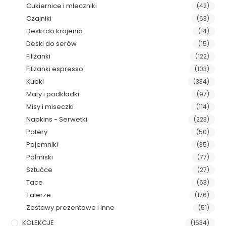
Cukiernice i mleczniki
(42)
Czajniki
(63)
Deski do krojenia
(14)
Deski do serów
(15)
Filiżanki
(122)
Filiżanki espresso
(103)
Kubki
(334)
Maty i podkładki
(97)
Misy i miseczki
(114)
Napkins - Serwetki
(223)
Patery
(50)
Pojemniki
(35)
Półmiski
(77)
Sztućce
(27)
Tace
(63)
Talerze
(176)
Zestawy prezentowe i inne
(51)
KOLEKCJE
(1634)