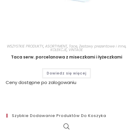
WSZYSTKIE PRODUKTY
,
ASORTYMENT
,
Tace
,
Zestawy prezentowe i inne
,
KOLEKCJE
,
VINTAGE
Taca serw. porcelanowa z miseczkami i łyżeczkami
Dowiedz się więcej
Ceny dostępne po zalogowaniu
Szybkie Dodawanie Produktów Do Koszyka