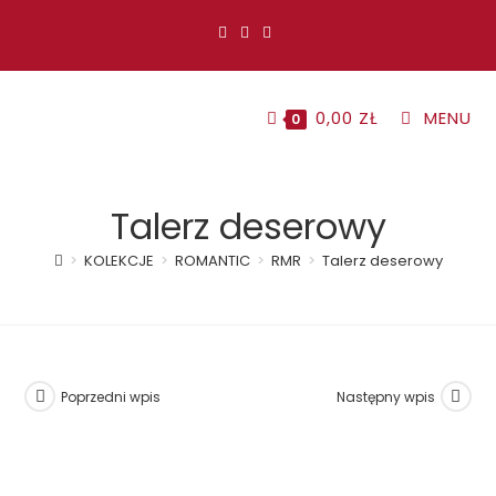
Koniec
treści
0,00
ZŁ
MENU
0
Talerz deserowy
>
KOLEKCJE
>
ROMANTIC
>
RMR
>
Talerz deserowy
Poprzedni wpis
Następny wpis