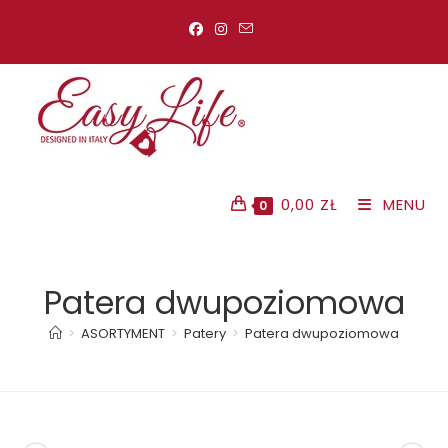
Koniec
treści
0,00
ZŁ
MENU
0
Patera dwupoziomowa
>
ASORTYMENT
>
Patery
>
Patera dwupoziomowa