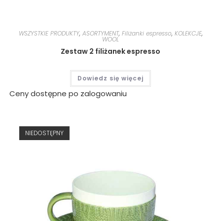
WSZYSTKIE PRODUKTY
,
ASORTYMENT
,
Filiżanki espresso
,
KOLEKCJE
,
WOOL
Zestaw 2 filiżanek espresso
Dowiedz się więcej
Ceny dostępne po zalogowaniu
NIEDOSTĘPNY