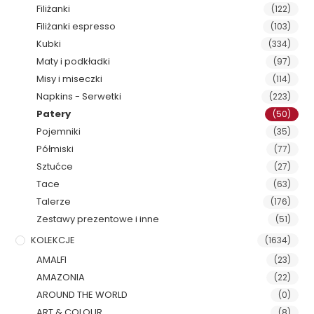
Filiżanki
(122)
Filiżanki espresso
(103)
Kubki
(334)
Maty i podkładki
(97)
Misy i miseczki
(114)
Napkins - Serwetki
(223)
Patery
(50)
Pojemniki
(35)
Półmiski
(77)
Sztućce
(27)
Tace
(63)
Talerze
(176)
Zestawy prezentowe i inne
(51)
KOLEKCJE
(1634)
AMALFI
(23)
AMAZONIA
(22)
AROUND THE WORLD
(0)
ART & COLOUR
(8)