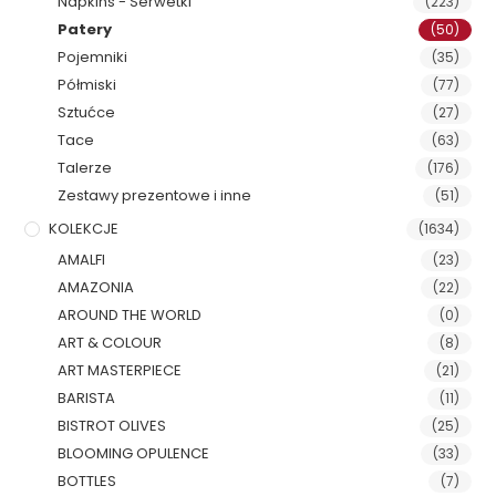
Napkins - Serwetki
(223)
Patery
(50)
Pojemniki
(35)
Półmiski
(77)
Sztućce
(27)
Tace
(63)
Talerze
(176)
Zestawy prezentowe i inne
(51)
KOLEKCJE
(1634)
AMALFI
(23)
AMAZONIA
(22)
AROUND THE WORLD
(0)
ART & COLOUR
(8)
ART MASTERPIECE
(21)
BARISTA
(11)
BISTROT OLIVES
(25)
BLOOMING OPULENCE
(33)
BOTTLES
(7)