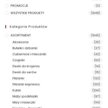
PROMOCJE
(0)
WSZYSTKIE PRODUKTY
(1648)
Kategorie Produktów
ASORTYMENT
(1645)
Akcesoria
(25)
Butelki i dzbanki
(27)
Cukiernice i mleczniki
(42)
Czajniki
(63)
Deski do krojenia
(14)
Deski do serów
(15)
Filiżanki
(122)
Filiżanki espresso
(103)
Kubki
(334)
Maty i podkładki
(97)
Misy i miseczki
(114)