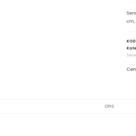
Ser
cm,
KOD
Kate
Serw
Cen
OPIS