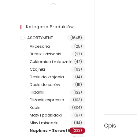
Kategorie Produktów
ASORTYMENT
(1645)
Akcesoria
(25)
Butelki i dzbanki
(27)
Cukiernice i mleczniki
(42)
Czajniki
(63)
Deski do krojenia
(14)
Deski do serów
(15)
Filiżanki
(122)
Filiżanki espresso
(103)
Kubki
(334)
Maty i podkładki
(97)
Misy i miseczki
(114)
Opis
Napkins - Serwetki
(223)