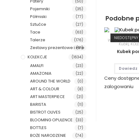
Patery
(50)
Pojemniki
(35)
Półmiski
Podobne p
(77)
Sztućce
(27)
Tace
(63)
NIEDOSTĘPNY
Talerze
(176)
WSZYSTKIE PROD
Kubki
,
KOL
Zestawy prezentowe i inne
(51)
Kubek po
KOLEKCJE
(1634)
AMALFI
(23)
Dowiedz 
AMAZONIA
(22)
Ceny dostępn
AROUND THE WORLD
(0)
zalogowaniu
ART & COLOUR
(8)
ART MASTERPIECE
(21)
BARISTA
(11)
BISTROT OLIVES
(25)
BLOOMING OPULENCE
(33)
BOTTLES
(7)
BOŻE NARODZENIE
(74)