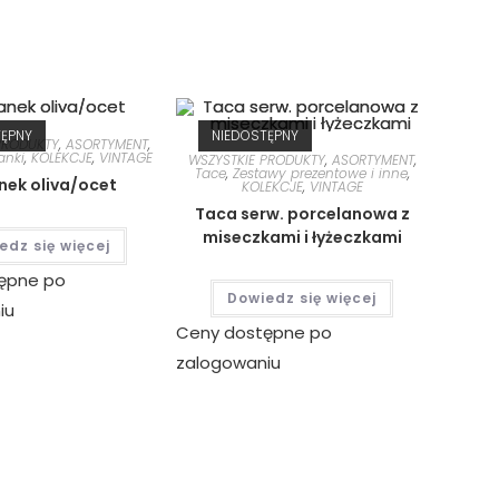
TĘPNY
NIEDOSTĘPNY
PRODUKTY
,
ASORTYMENT
,
anki
,
KOLEKCJE
,
VINTAGE
WSZYSTKIE PRODUKTY
,
ASORTYMENT
,
Tace
,
Zestawy prezentowe i inne
,
ek oliva/ocet
KOLEKCJE
,
VINTAGE
Taca serw. porcelanowa z
miseczkami i łyżeczkami
edz się więcej
ępne po
Dowiedz się więcej
iu
Ceny dostępne po
zalogowaniu