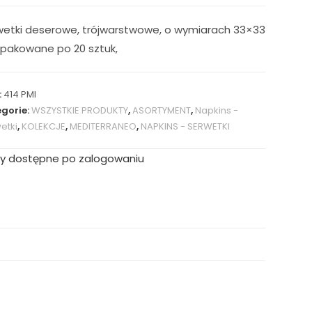
wetki deserowe, trójwarstwowe, o wymiarach 33×33
 pakowane po 20 sztuk,
:
414 PMI
gorie:
WSZYSTKIE PRODUKTY
,
ASORTYMENT
,
Napkins -
etki
,
KOLEKCJE
,
MEDITERRANEO
,
NAPKINS - SERWETKI
y dostępne po zalogowaniu