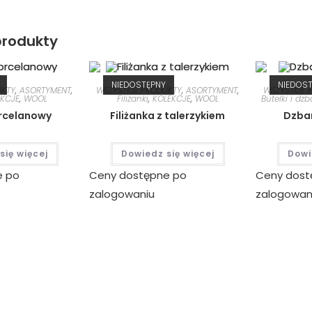
rodukty
NIEDOSTĘPNY
NIEDOS
UKTY
,
ASORTYMENT
,
WSZYSTKIE PRODUKTY
,
ASORTYMENT
,
WSZYSTKIE 
EKCJE
,
WOOL
Filiżanki
,
KOLEKCJE
,
WOOL
Butelki i dzb
rcelanowy
Filiżanka z talerzykiem
Dzban
się więcej
Dowiedz się więcej
Dowi
e po
Ceny dostępne po
Ceny dost
zalogowaniu
zalogowan