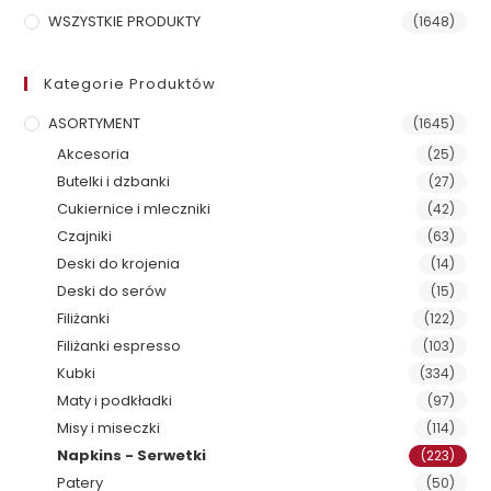
WSZYSTKIE PRODUKTY
(1648)
Kategorie Produktów
ASORTYMENT
(1645)
Akcesoria
(25)
Butelki i dzbanki
(27)
Cukiernice i mleczniki
(42)
Czajniki
(63)
Deski do krojenia
(14)
Deski do serów
(15)
Filiżanki
(122)
Filiżanki espresso
(103)
Kubki
(334)
Maty i podkładki
(97)
Misy i miseczki
(114)
Napkins - Serwetki
(223)
Patery
(50)