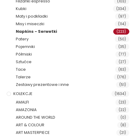
Filiżanki espresso
(103)
Kubki
(334)
Maty i podkładki
(97)
Misy i miseczki
(114)
Napkins - Serwetki
(223)
Patery
(50)
Pojemniki
(35)
Półmiski
(77)
Sztućce
(27)
Tace
(63)
Talerze
(176)
Zestawy prezentowe i inne
(51)
KOLEKCJE
(1634)
AMALFI
(23)
AMAZONIA
(22)
AROUND THE WORLD
(0)
ART & COLOUR
(8)
ART MASTERPIECE
(21)