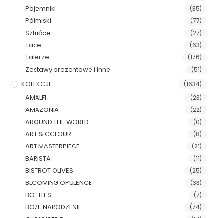
Pojemniki
(35)
Półmiski
(77)
Sztućce
(27)
Tace
(63)
Talerze
(176)
Zestawy prezentowe i inne
(51)
KOLEKCJE
(1634)
AMALFI
(23)
AMAZONIA
(22)
AROUND THE WORLD
(0)
ART & COLOUR
(8)
ART MASTERPIECE
(21)
BARISTA
(11)
BISTROT OLIVES
(25)
BLOOMING OPULENCE
(33)
BOTTLES
(7)
BOŻE NARODZENIE
(74)