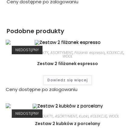
Ceny dostępne po zalogowaniu
Podobne produkty
NIEDOSTĘPNY
WSZYSTKIE PRODUKTY
,
ASORTYMENT
,
Filiżanki espresso
,
KOLEKCJE
,
WOOL
Zestaw 2 filiżanek espresso
Dowiedz się więcej
Ceny dostępne po zalogowaniu
NIEDOSTĘPNY
WSZYSTKIE PRODUKTY
,
ASORTYMENT
,
Kubki
,
KOLEKCJE
,
WOOL
Zestaw 2 kubków z porcelany