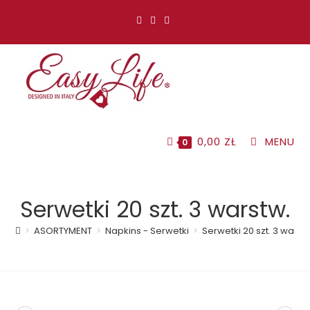
Koniec
treści
0,00
ZŁ
MENU
0
Serwetki 20 szt. 3 warstw.
>
ASORTYMENT
>
Napkins - Serwetki
>
Serwetki 20 szt. 3 warst