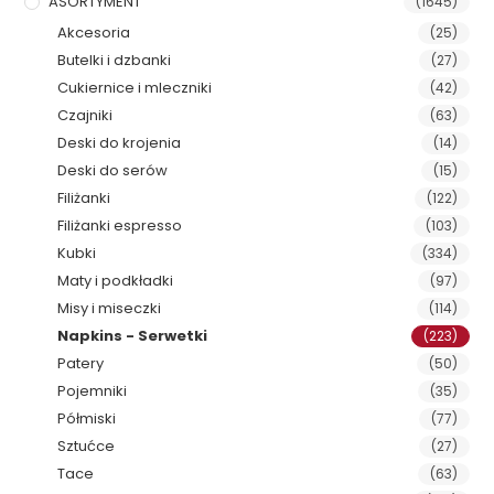
ASORTYMENT
(1645)
Akcesoria
(25)
Butelki i dzbanki
(27)
Cukiernice i mleczniki
(42)
Czajniki
(63)
Deski do krojenia
(14)
Deski do serów
(15)
Filiżanki
(122)
Filiżanki espresso
(103)
Kubki
(334)
Maty i podkładki
(97)
Misy i miseczki
(114)
Napkins - Serwetki
(223)
Patery
(50)
Pojemniki
(35)
Półmiski
(77)
Sztućce
(27)
Tace
(63)