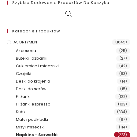
Szybkie Dodawanie Produktów Do Koszyka
Kategorie Produktów
ASORTYMENT
(1645)
Akcesoria
(25)
Butelki i dzbanki
(27)
Cukiernice i mleczniki
(42)
Czajniki
(63)
Deski do krojenia
(14)
Deski do serów
(15)
Filiżanki
(122)
Filiżanki espresso
(103)
Kubki
(334)
Maty i podkładki
(97)
Misy i miseczki
(114)
Napkins - Serwetki
(223)