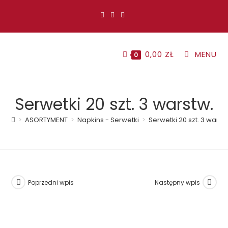
Koniec
treści
0,00
ZŁ
MENU
0
Serwetki 20 szt. 3 warstw.
>
ASORTYMENT
>
Napkins - Serwetki
>
Serwetki 20 szt. 3 warst
Poprzedni wpis
Następny wpis