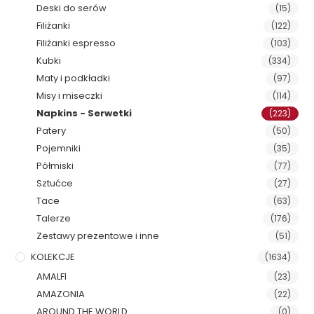
Deski do serów
(15)
Filiżanki
(122)
Filiżanki espresso
(103)
Kubki
(334)
Maty i podkładki
(97)
Misy i miseczki
(114)
Napkins - Serwetki
(223)
Patery
(50)
Pojemniki
(35)
Półmiski
(77)
Sztućce
(27)
Tace
(63)
Talerze
(176)
Zestawy prezentowe i inne
(51)
KOLEKCJE
(1634)
AMALFI
(23)
AMAZONIA
(22)
AROUND THE WORLD
(0)