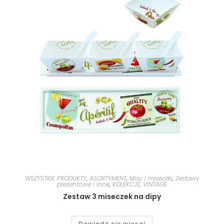
WSZYSTKIE PRODUKTY
,
ASORTYMENT
,
Misy i miseczki
,
Zestawy
prezentowe i inne
,
KOLEKCJE
,
VINTAGE
Zestaw 3 miseczek na dipy
Dowiedz się więcej