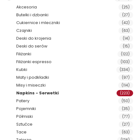
Akcesoria
(25)
Butelki i dzbanki
(27)
Cukiernice i mleczniki
(42)
Czajniki
(63)
Deski do krojenia
(14)
Deski do serów
(15)
Filiżanki
(122)
Filiżanki espresso
(103)
Kubki
(334)
Maty i podkładki
(97)
Misy i miseczki
(114)
Napkins - Serwetki
(223)
Patery
(50)
Pojemniki
(35)
Półmiski
(77)
Sztućce
(27)
Tace
(63)
Talerze
(176)