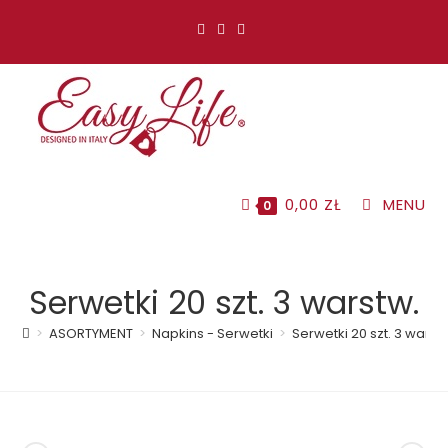
Koniec
treści
0,00
ZŁ
MENU
0
Serwetki 20 szt. 3 warstw.
>
ASORTYMENT
>
Napkins - Serwetki
>
Serwetki 20 szt. 3 warst