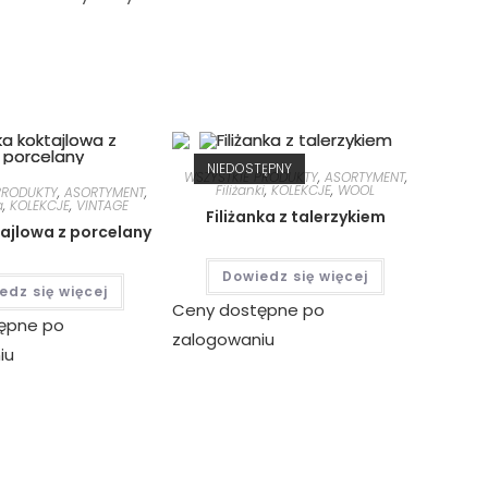
NIEDOSTĘPNY
WSZYSTKIE PRODUKTY
,
ASORTYMENT
,
Filiżanki
,
KOLEKCJE
,
WOOL
PRODUKTY
,
ASORTYMENT
,
a
,
KOLEKCJE
,
VINTAGE
Filiżanka z talerzykiem
tajlowa z porcelany
Dowiedz się więcej
edz się więcej
Ceny dostępne po
ępne po
zalogowaniu
iu