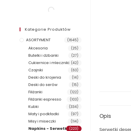
Kategorie Produktów
ASORTYMENT
(1645)
Akcesoria
(25)
Butelki i dzbanki
(27)
Cukiernice i mleczniki
(42)
Czajniki
(63)
Deski do krojenia
(14)
Deski do serów
(15)
Filiżanki
(122)
Filiżanki espresso
(103)
Kubki
(334)
Maty i podkładki
(97)
Opis
Misy i miseczki
(114)
Napkins - Serwetki
(223)
Serwetki dese