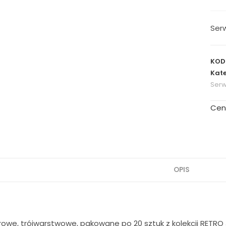
Serw
KOD
Kate
Serw
Cen
OPIS
rowe, trójwarstwowe, pakowane po 20 sztuk z kolekcji RETRO