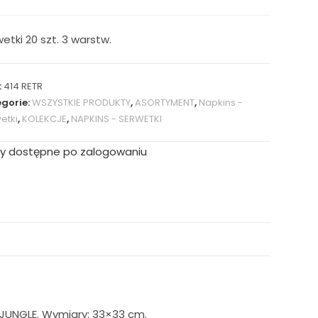
etki 20 szt. 3 warstw.
:
414 RETR
gorie:
WSZYSTKIE PRODUKTY
,
ASORTYMENT
,
Napkins -
etki
,
KOLEKCJE
,
NAPKINS - SERWETKI
y dostępne po zalogowaniu
 JUNGLE. Wymiary: 33×33 cm.