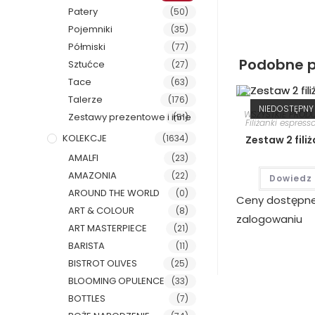
Patery
(50)
Pojemniki
(35)
Półmiski
(77)
Podobne p
Sztućce
(27)
Tace
(63)
Talerze
(176)
NIEDOSTĘPNY
WSZYSTKIE PROD
Zestawy prezentowe i inne
(51)
Filiżanki espress
KOLEKCJE
(1634)
Zestaw 2 fili
AMALFI
(23)
AMAZONIA
(22)
Dowiedz 
AROUND THE WORLD
(0)
Ceny dostępn
ART & COLOUR
(8)
zalogowaniu
ART MASTERPIECE
(21)
BARISTA
(11)
BISTROT OLIVES
(25)
BLOOMING OPULENCE
(33)
BOTTLES
(7)