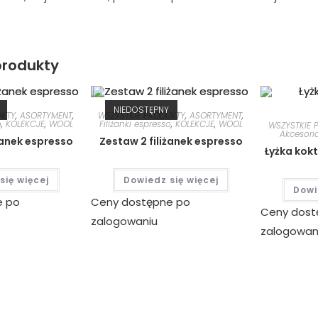
rodukty
NIEDOSTĘPNY
UKTY
,
ASORTYMENT
,
WSZYSTKIE PRODUKTY
,
ASORTYMENT
,
o
,
KOLEKCJE
,
WOOL
Filiżanki espresso
,
KOLEKCJE
,
WOOL
WSZYSTKIE 
Akcesori
żanek espresso
Zestaw 2 filiżanek espresso
Łyżka kok
się więcej
Dowiedz się więcej
Dowi
e po
Ceny dostępne po
Ceny dost
zalogowaniu
zalogowan