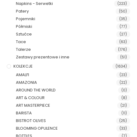
Napkins - Serwetki
(223)
Patery
(50)
Pojemniki
(35)
Półmiski
(77)
Sztućce
(27)
Tace
(63)
Talerze
(176)
Zestawy prezentowe i inne
(51)
KOLEKCJE
(1634)
AMALFI
(23)
AMAZONIA
(22)
AROUND THE WORLD
(0)
ART & COLOUR
(8)
ART MASTERPIECE
(21)
BARISTA
(11)
BISTROT OLIVES
(25)
BLOOMING OPULENCE
(33)
BOTTLES
(7)