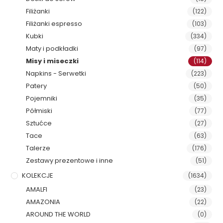
Filiżanki
(122)
Filiżanki espresso
(103)
Kubki
(334)
Maty i podkładki
(97)
Misy i miseczki
(114)
Napkins - Serwetki
(223)
Patery
(50)
Pojemniki
(35)
Półmiski
(77)
Sztućce
(27)
Tace
(63)
Talerze
(176)
Zestawy prezentowe i inne
(51)
KOLEKCJE
(1634)
AMALFI
(23)
AMAZONIA
(22)
AROUND THE WORLD
(0)