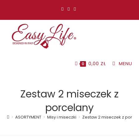
Koniec
treści
0,00
ZŁ
MENU
0
Zestaw 2 miseczek z
porcelany
>
ASORTYMENT
>
Misy i miseczki
>
Zestaw 2 miseczek z porce