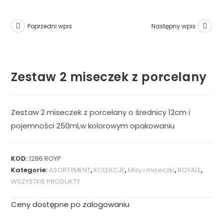
Poprzedni wpis
Następny wpis
Zestaw 2 miseczek z porcelany
Zestaw 2 miseczek z porcelany o średnicy 12cm i
pojemności 250ml,w kolorowym opakowaniu
KOD:
1286 ROYP
Kategorie:
ASORTYMENT
,
KOLEKCJE
,
Misy i miseczki
,
ROYALE
,
WSZYSTKIE PRODUKTY
Ceny dostępne po zalogowaniu