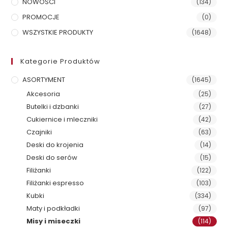
NOWOŚCI
(134)
PROMOCJE
(0)
WSZYSTKIE PRODUKTY
(1648)
Kategorie Produktów
ASORTYMENT
(1645)
Akcesoria
(25)
Butelki i dzbanki
(27)
Cukiernice i mleczniki
(42)
Czajniki
(63)
Deski do krojenia
(14)
Deski do serów
(15)
Filiżanki
(122)
Filiżanki espresso
(103)
Kubki
(334)
Maty i podkładki
(97)
Misy i miseczki
(114)