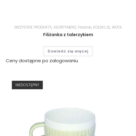
WSZYSTKIE PRODUKTY
,
ASORTYMENT
,
Filiżanki
,
KOLEKCJE
,
WOOL
Filiżanka z talerzykiem
Dowiedz się więcej
Ceny dostępne po zalogowaniu
NIEDOSTĘPNY