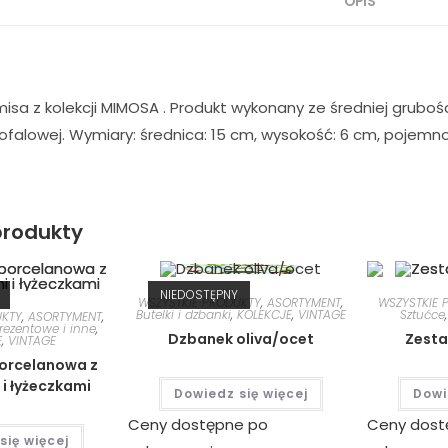
OPIS
sa z kolekcji MIMOSA . Produkt wykonany ze średniej grubośc
falowej. Wymiary: średnica: 15 cm, wysokość: 6 cm, pojemno
rodukty
NIEDOSTĘPNY
WSZYSTKIE PRODUKTY
,
ASORTYMENT
,
WSZYSTKIE 
Butelki i dzbanki
,
KOLEKCJE
,
VINTAGE
Sztućce
UKTY
,
ASORTYMENT
,
rezentowe i inne
,
Dzbanek oliva/ocet
Zesta
E
,
VINTAGE
porcelanowa z
i łyżeczkami
Dowiedz się więcej
Dowi
Ceny dostępne po
Ceny dost
się więcej