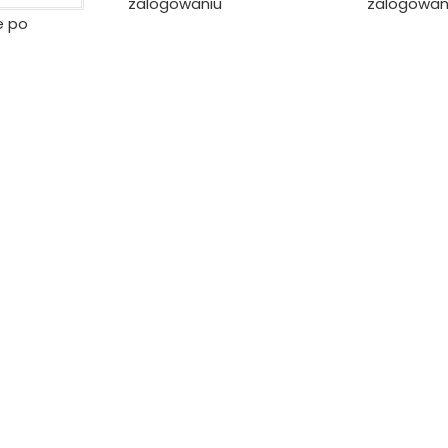
zalogowaniu
zalogowan
e po