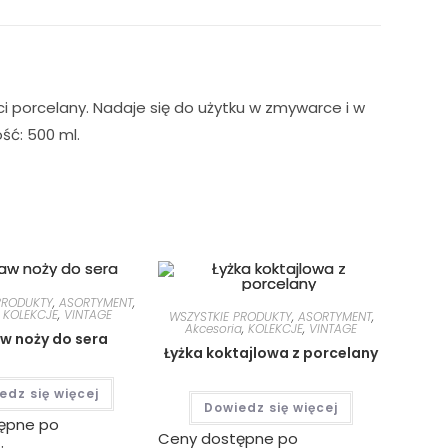
i porcelany. Nadaje się do użytku w zmywarce i w
ść: 500 ml.
PRODUKTY
,
ASORTYMENT
,
,
KOLEKCJE
,
VINTAGE
WSZYSTKIE PRODUKTY
,
ASORTYMENT
,
Akcesoria
,
KOLEKCJE
,
VINTAGE
w noży do sera
Łyżka koktajlowa z porcelany
edz się więcej
Dowiedz się więcej
ępne po
Ceny dostępne po