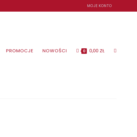
MOJE KONTO
PROMOCJE
NOWOŚCI
0,00
ZŁ
TOGGLE
0
WEBSITE
SEARCH