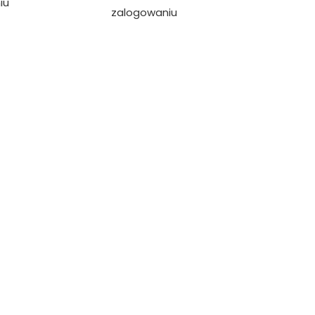
iu
zalogowaniu