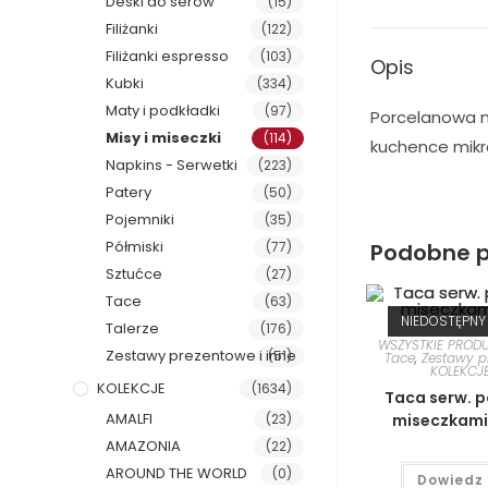
Deski do serów
(15)
Filiżanki
(122)
Filiżanki espresso
(103)
Opis
Kubki
(334)
Maty i podkładki
(97)
Porcelanowa mi
Misy i miseczki
(114)
kuchence mikro
Napkins - Serwetki
(223)
Patery
(50)
Pojemniki
(35)
Półmiski
Podobne p
(77)
Sztućce
(27)
Tace
(63)
NIEDOSTĘPNY
Talerze
(176)
WSZYSTKIE PROD
Zestawy prezentowe i inne
(51)
Tace
,
Zestawy p
KOLEKCJ
KOLEKCJE
(1634)
Taca serw. 
AMALFI
miseczkami 
(23)
AMAZONIA
(22)
AROUND THE WORLD
(0)
Dowiedz 