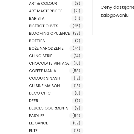
ART & COLOUR
(8)
Ceny dostępn
ART MASTERPIECE
(21)
zalogowaniu
BARISTA
(11)
BISTROT OLIVES
(25)
BLOOMING OPULENCE
(33)
BOTTLES
(7)
BOŻE NARODZENIE
(74)
CHINOISERIE
(14)
CHOCOLATE VINTAGE
(10)
COFFEE MANIA
(58)
COLOUR SPLASH
(12)
CUISINE MAISON
(13)
DECO CHIC
(0)
DEER
(7)
DELICES GOURMENTS
(9)
EASYLIFE
(54)
ELEGANCE
(32)
ELITE
(13)