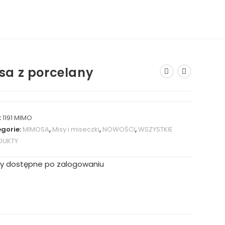
sa z porcelany
:
1191 MIMO
gorie:
MIMOSA
,
Misy i miseczki
,
NOWOŚCI
,
WSZYSTKIE
DUKTY
y dostępne po zalogowaniu