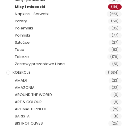
Misy i miseczki
(114)
Napkins - Serwetki
(223)
Patery
(50)
Pojemniki
(35)
Półmiski
(77)
Sztućce
(27)
Tace
(63)
Talerze
(176)
Zestawy prezentowe i inne
(51)
KOLEKCJE
(1634)
AMALFI
(23)
AMAZONIA
(22)
AROUND THE WORLD
(0)
ART & COLOUR
(8)
ART MASTERPIECE
(21)
BARISTA
(11)
BISTROT OLIVES
(25)