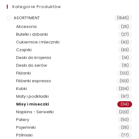
Kategorie Produktów
ASORTYMENT
(1645)
Akcesoria
(25)
Butelki i dzbanki
(27)
Cukiernice i mleczniki
(42)
Czajniki
(63)
Deski do krojenia
(14)
Deski do serów
(15)
Filiżanki
(122)
Filiżanki espresso
(103)
Kubki
(334)
Maty i podkładki
(97)
Misy i miseczki
(114)
Napkins - Serwetki
(223)
Patery
(50)
Pojemniki
(35)
Półmiski
(77)