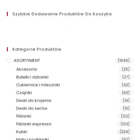
Szybkie Dodawanie Produktów Do Koszyka
Kategorie Produktów
ASORTYMENT
(1645)
Akcesoria
(25)
Butelki i dzbanki
(27)
Cukiernice i mleczniki
(42)
Czajniki
(63)
Deski do krojenia
(14)
Deski do serów
(15)
Filiżanki
(122)
Filiżanki espresso
(103)
Kubki
(334)
Maty i podkładki
(97)