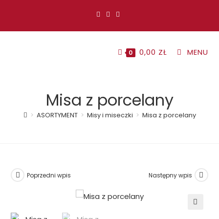
Koniec
treści
0,00
ZŁ
MENU
0
Misa z porcelany
>
ASORTYMENT
>
Misy i miseczki
>
Misa z porcelany
Poprzedni wpis
Następny wpis
🔍