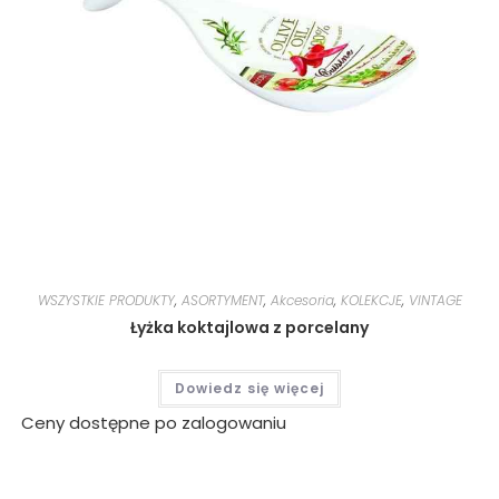
WSZYSTKIE PRODUKTY
,
ASORTYMENT
,
Akcesoria
,
KOLEKCJE
,
VINTAGE
Łyżka koktajlowa z porcelany
Dowiedz się więcej
Ceny dostępne po zalogowaniu