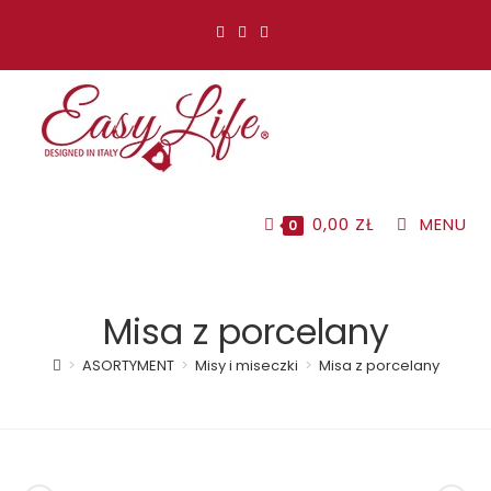
Koniec
treści
0,00
ZŁ
MENU
0
Misa z porcelany
>
ASORTYMENT
>
Misy i miseczki
>
Misa z porcelany