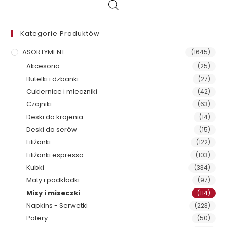
Kategorie Produktów
ASORTYMENT
(1645)
Akcesoria
(25)
Butelki i dzbanki
(27)
Cukiernice i mleczniki
(42)
Czajniki
(63)
Deski do krojenia
(14)
Deski do serów
(15)
Filiżanki
(122)
Filiżanki espresso
(103)
Kubki
(334)
Maty i podkładki
(97)
Misy i miseczki
(114)
Napkins - Serwetki
(223)
Patery
(50)