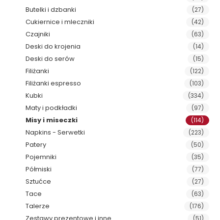
Butelki i dzbanki
(27)
Cukiernice i mleczniki
(42)
Czajniki
(63)
Deski do krojenia
(14)
Deski do serów
(15)
Filiżanki
(122)
Filiżanki espresso
(103)
Kubki
(334)
Maty i podkładki
(97)
Misy i miseczki
(114)
Napkins - Serwetki
(223)
Patery
(50)
Pojemniki
(35)
Półmiski
(77)
Sztućce
(27)
Tace
(63)
Talerze
(176)
Zestawy prezentowe i inne
(51)