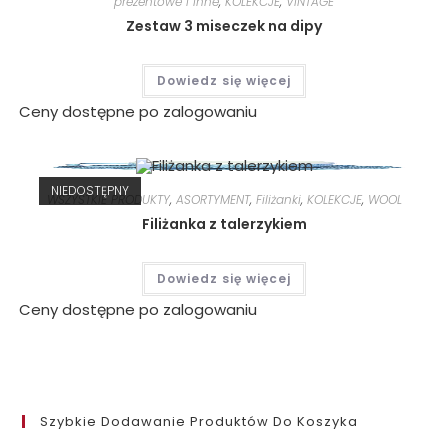
prezentowe i inne
,
KOLEKCJE
,
VINTAGE
Zestaw 3 miseczek na dipy
Dowiedz się więcej
Ceny dostępne po zalogowaniu
NIEDOSTĘPNY
WSZYSTKIE PRODUKTY
,
ASORTYMENT
,
Filiżanki
,
KOLEKCJE
,
WOOL
Filiżanka z talerzykiem
Dowiedz się więcej
Ceny dostępne po zalogowaniu
Szybkie Dodawanie Produktów Do Koszyka