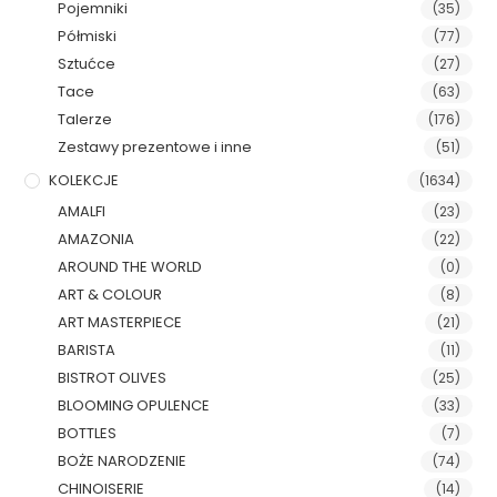
Pojemniki
(35)
Półmiski
(77)
Sztućce
(27)
Tace
(63)
Talerze
(176)
Zestawy prezentowe i inne
(51)
KOLEKCJE
(1634)
AMALFI
(23)
AMAZONIA
(22)
AROUND THE WORLD
(0)
ART & COLOUR
(8)
ART MASTERPIECE
(21)
BARISTA
(11)
BISTROT OLIVES
(25)
BLOOMING OPULENCE
(33)
BOTTLES
(7)
BOŻE NARODZENIE
(74)
CHINOISERIE
(14)