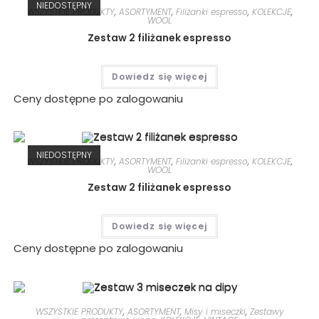
NIEDOSTĘPNY
WSZYSTKIE PRODUKTY
,
ASORTYMENT
,
Filiżanki espresso
,
KOLEKCJE
,
WOOL
Zestaw 2 filiżanek espresso
Dowiedz się więcej
Ceny dostępne po zalogowaniu
NIEDOSTĘPNY
WSZYSTKIE PRODUKTY
,
ASORTYMENT
,
Filiżanki espresso
,
KOLEKCJE
,
WOOL
Zestaw 2 filiżanek espresso
Dowiedz się więcej
Ceny dostępne po zalogowaniu
WSZYSTKIE PRODUKTY
,
ASORTYMENT
,
Misy i miseczki
,
Zestawy