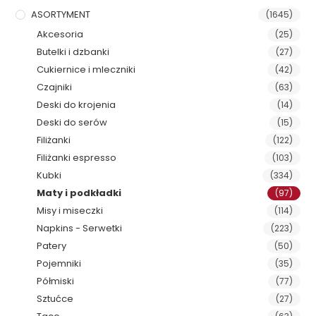
ASORTYMENT
(1645)
Akcesoria
(25)
Butelki i dzbanki
(27)
Cukiernice i mleczniki
(42)
Czajniki
(63)
Deski do krojenia
(14)
Deski do serów
(15)
Filiżanki
(122)
Filiżanki espresso
(103)
Kubki
(334)
Maty i podkładki
(97)
Misy i miseczki
(114)
Napkins - Serwetki
(223)
Patery
(50)
Pojemniki
(35)
Półmiski
(77)
Sztućce
(27)