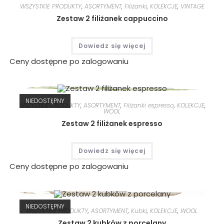
WSZYSTKIE PRODUKTY
,
ASORTYMENT
,
Filiżanki
,
KOLEKCJE
,
VINTAGE
Zestaw 2 filiżanek cappuccino
Dowiedz się więcej
Ceny dostępne po zalogowaniu
NIEDOSTĘPNY
WSZYSTKIE PRODUKTY
,
ASORTYMENT
,
Filiżanki espresso
,
KOLEKCJE
,
WOOL
Zestaw 2 filiżanek espresso
Dowiedz się więcej
Ceny dostępne po zalogowaniu
NIEDOSTĘPNY
WSZYSTKIE PRODUKTY
,
ASORTYMENT
,
Kubki
,
KOLEKCJE
,
WOOL
Zestaw 2 kubków z porcelany