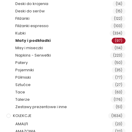
Deski do krojenia
(14)
Deski do serów
(15)
Filiżanki
(122)
Filiżanki espresso
(103)
Kubki
(334)
Maty i podkładki
(97)
Misy i miseczki
(114)
Napkins - Serwetki
(223)
Patery
(50)
Pojemniki
(35)
Półmiski
(77)
Sztućce
(27)
Tace
(63)
Talerze
(176)
Zestawy prezentowe i inne
(51)
KOLEKCJE
(1634)
AMALFI
(23)
AMAZONIA
(22)