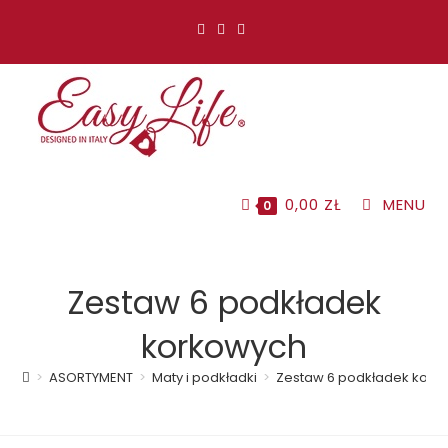
Koniec
treści
0,00
ZŁ
MENU
0
Zestaw 6 podkładek
korkowych
>
ASORTYMENT
>
Maty i podkładki
>
Zestaw 6 podkładek kork