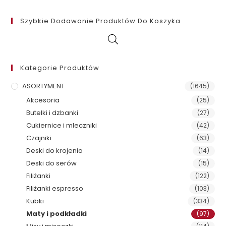
Szybkie Dodawanie Produktów Do Koszyka
Kategorie Produktów
ASORTYMENT
(1645)
Akcesoria
(25)
Butelki i dzbanki
(27)
Cukiernice i mleczniki
(42)
Czajniki
(63)
Deski do krojenia
(14)
Deski do serów
(15)
Filiżanki
(122)
Filiżanki espresso
(103)
Kubki
(334)
Maty i podkładki
(97)