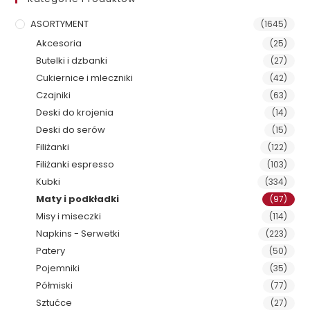
ASORTYMENT
(1645)
Akcesoria
(25)
Butelki i dzbanki
(27)
Cukiernice i mleczniki
(42)
Czajniki
(63)
Deski do krojenia
(14)
Deski do serów
(15)
Filiżanki
(122)
Filiżanki espresso
(103)
Kubki
(334)
Maty i podkładki
(97)
Misy i miseczki
(114)
Napkins - Serwetki
(223)
Patery
(50)
Pojemniki
(35)
Półmiski
(77)
Sztućce
(27)