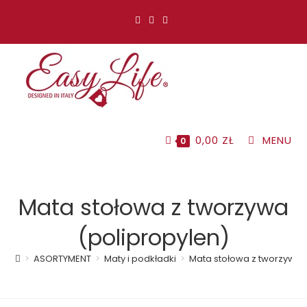
Koniec
treści
0,00
ZŁ
MENU
0
Mata stołowa z tworzywa
(polipropylen)
>
ASORTYMENT
>
Maty i podkładki
>
Mata stołowa z tworzywa 