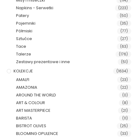
Misy i miseczki
(114)
Napkins - Serwetki
(223)
Patery
(50)
Pojemniki
(35)
Półmiski
(77)
Sztućce
(27)
Tace
(63)
Talerze
(176)
Zestawy prezentowe i inne
(51)
KOLEKCJE
(1634)
AMALFI
(23)
AMAZONIA
(22)
AROUND THE WORLD
(0)
ART & COLOUR
(8)
ART MASTERPIECE
(21)
BARISTA
(11)
BISTROT OLIVES
(25)
BLOOMING OPULENCE
(33)