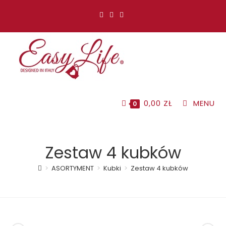
Koniec
treści
0,00
ZŁ
MENU
0
Zestaw 4 kubków
>
ASORTYMENT
>
Kubki
>
Zestaw 4 kubków