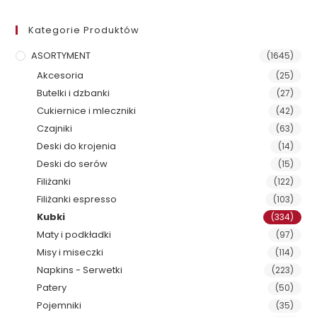
Kategorie Produktów
ASORTYMENT
(1645)
Akcesoria
(25)
Butelki i dzbanki
(27)
Cukiernice i mleczniki
(42)
Czajniki
(63)
Deski do krojenia
(14)
Deski do serów
(15)
Filiżanki
(122)
Filiżanki espresso
(103)
Kubki
(334)
Maty i podkładki
(97)
Misy i miseczki
(114)
Napkins - Serwetki
(223)
Patery
(50)
Pojemniki
(35)