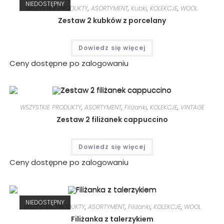
NIEDOSTĘPNY
WSZYSTKIE PRODUKTY
,
ASORTYMENT
,
Kubki
,
KOLEKCJE
,
WOOL
Zestaw 2 kubków z porcelany
Dowiedz się więcej
Ceny dostępne po zalogowaniu
WSZYSTKIE PRODUKTY
,
ASORTYMENT
,
Filiżanki
,
KOLEKCJE
,
VINTAGE
Zestaw 2 filiżanek cappuccino
Dowiedz się więcej
Ceny dostępne po zalogowaniu
NIEDOSTĘPNY
WSZYSTKIE PRODUKTY
,
ASORTYMENT
,
Filiżanki
,
KOLEKCJE
,
WOOL
Filiżanka z talerzykiem