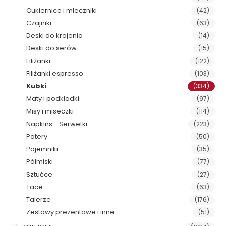
Cukiernice i mleczniki
(42)
Czajniki
(63)
Deski do krojenia
(14)
Deski do serów
(15)
Filiżanki
(122)
Filiżanki espresso
(103)
Kubki
(334)
Maty i podkładki
(97)
Misy i miseczki
(114)
Napkins - Serwetki
(223)
Patery
(50)
Pojemniki
(35)
Półmiski
(77)
Sztućce
(27)
Tace
(63)
Talerze
(176)
Zestawy prezentowe i inne
(51)