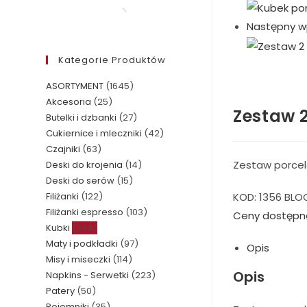
Następny w
Kategorie Produktów
ASORTYMENT
(1645)
Akcesoria
(25)
Zestaw 
Butelki i dzbanki
(27)
Cukiernice i mleczniki
(42)
Czajniki
(63)
Zestaw porcel
Deski do krojenia
(14)
Deski do serów
(15)
KOD:
1356 BLO
Filiżanki
(122)
Filiżanki espresso
(103)
Ceny dostępn
Kubki
(334)
Maty i podkładki
(97)
Opis
Misy i miseczki
(114)
Opis
Napkins - Serwetki
(223)
Patery
(50)
Pojemniki
(35)