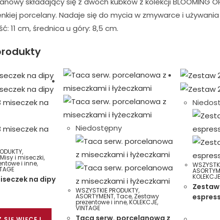
anowy składający się z dwóch kubków z kolekcji BLOOMING 
enkiej porcelany. Nadaje się do mycia w zmywarce i używani
ć: 11 cm, średnica u góry: 8,5 cm.
rodukty
Niedos
Niedostępny
RODUKTY
,
,
Misy i miseczki
,
ntowe i inne
,
WSZYSTK
NTAGE
ASORTYM
KOLEKCJ
iseczek na dipy
Zestaw 
WSZYSTKIE PRODUKTY
,
ASORTYMENT
,
Tace
,
Zestawy
espres
prezentowe i inne
,
KOLEKCJE
,
VINTAGE
Taca serw. porcelanowa z
 SIĘ WIĘCEJ