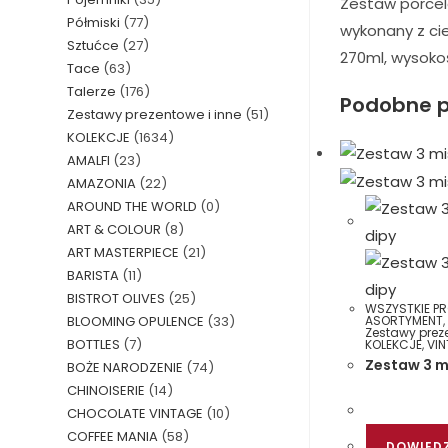
Zestaw porcel
Półmiski
(77)
wykonany z ci
Sztućce
(27)
270ml, wysokoś
Tace
(63)
Talerze
(176)
Podobne p
Zestawy prezentowe i inne
(51)
KOLEKCJE
(1634)
AMALFI
(23)
AMAZONIA
(22)
AROUND THE WORLD
(0)
ART & COLOUR
(8)
ART MASTERPIECE
(21)
BARISTA
(11)
BISTROT OLIVES
(25)
WSZYSTKIE P
BLOOMING OPULENCE
(33)
ASORTYMENT
Zestawy preze
BOTTLES
(7)
KOLEKCJE
,
VI
Zestaw 3 m
BOŻE NARODZENIE
(74)
CHINOISERIE
(14)
CHOCOLATE VINTAGE
(10)
COFFEE MANIA
(58)
DOWIEDZ