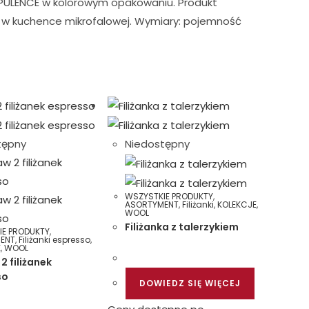
OPULENCE w kolorowym opakowaniu. Produkt
a w kuchence mikrofalowej. Wymiary: pojemność
tępny
Niedostępny
WSZYSTKIE PRODUKTY
,
ASORTYMENT
,
Filiżanki
,
KOLEKCJE
,
WOOL
Filiżanka z talerzykiem
IE PRODUKTY
,
ENT
,
Filiżanki espresso
,
E
,
WOOL
2 filiżanek
so
DOWIEDZ SIĘ WIĘCEJ