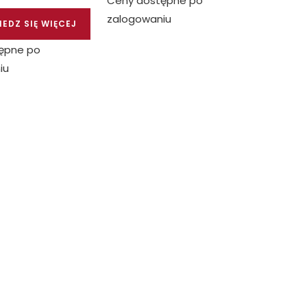
Ceny dostępne po
zalogowaniu
EDZ SIĘ WIĘCEJ
ępne po
iu