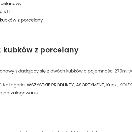
pis
2 kubków z porcelany
anowy składający się z dwóch kubków o pojemności 270ml,
C
Kategorie:
WSZYSTKIE PRODUKTY
,
ASORTYMENT
,
Kubki
,
KOLE
e po zalogowaniu