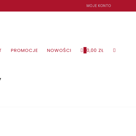
MOJE KONTO
T
PROMOCJE
NOWOŚCI
0
0,00
ZŁ
TOGGLE
WEBSITE
y
SEARCH