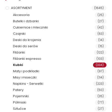
ASORTYMENT
(1645)
Akcesoria
(25)
Butelki i dzbanki
(27)
Cukiernice i mleczniki
(42)
Czajniki
(63)
Deski do krojenia
(14)
Deski do serów
(15)
Filiżanki
(122)
Filiżanki espresso
(103)
Kubki
(334)
Maty i podkładki
(97)
Misy i miseczki
(114)
Napkins - Serwetki
(223)
Patery
(50)
Pojemniki
(35)
Półmiski
(77)
Sztućce
(27)