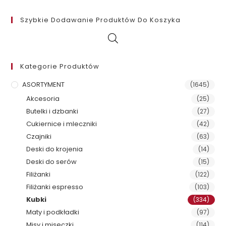
Szybkie Dodawanie Produktów Do Koszyka
Kategorie Produktów
ASORTYMENT
(1645)
Akcesoria
(25)
Butelki i dzbanki
(27)
Cukiernice i mleczniki
(42)
Czajniki
(63)
Deski do krojenia
(14)
Deski do serów
(15)
Filiżanki
(122)
Filiżanki espresso
(103)
Kubki
(334)
Maty i podkładki
(97)
Misy i miseczki
(114)