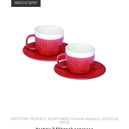
NIEDOSTĘPNY
WSZYSTKIE PRODUKTY
,
ASORTYMENT
,
Filiżanki espresso
,
KOLEKCJE
,
WOOL