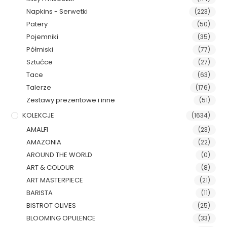
Napkins - Serwetki
(223)
Patery
(50)
Pojemniki
(35)
Półmiski
(77)
Sztućce
(27)
Tace
(63)
Talerze
(176)
Zestawy prezentowe i inne
(51)
KOLEKCJE
(1634)
AMALFI
(23)
AMAZONIA
(22)
AROUND THE WORLD
(0)
ART & COLOUR
(8)
ART MASTERPIECE
(21)
BARISTA
(11)
BISTROT OLIVES
(25)
BLOOMING OPULENCE
(33)