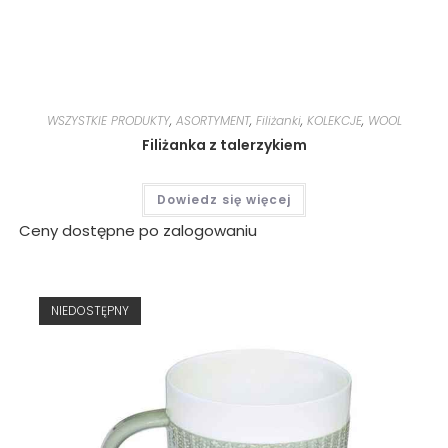
WSZYSTKIE PRODUKTY
,
ASORTYMENT
,
Filiżanki
,
KOLEKCJE
,
WOOL
Filiżanka z talerzykiem
Dowiedz się więcej
Ceny dostępne po zalogowaniu
NIEDOSTĘPNY