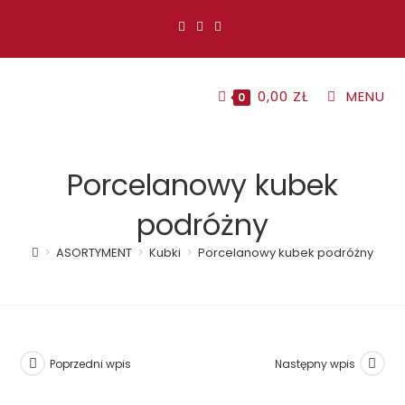
Koniec
treści
0,00
ZŁ
MENU
0
Porcelanowy kubek
podróżny
>
ASORTYMENT
>
Kubki
>
Porcelanowy kubek podróżny
Poprzedni wpis
Następny wpis