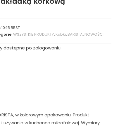
dkładką korkową
:
1045 BRST
gorie:
WSZYSTKIE PRODUKTY
,
Kubki
,
BARISTA
,
NOWOŚCI
y dostępne po zalogowaniu
BARISTA, w kolorowym opakowaniu. Produkt
 i używania w kuchence mikrofalowej. Wymiary: