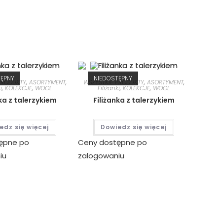
TĘPNY
NIEDOSTĘPNY
PRODUKTY
,
ASORTYMENT
,
WSZYSTKIE PRODUKTY
,
ASORTYMENT
,
i
,
KOLEKCJE
,
WOOL
Filiżanki
,
KOLEKCJE
,
WOOL
ka z talerzykiem
Filiżanka z talerzykiem
edz się więcej
Dowiedz się więcej
ępne po
Ceny dostępne po
iu
zalogowaniu