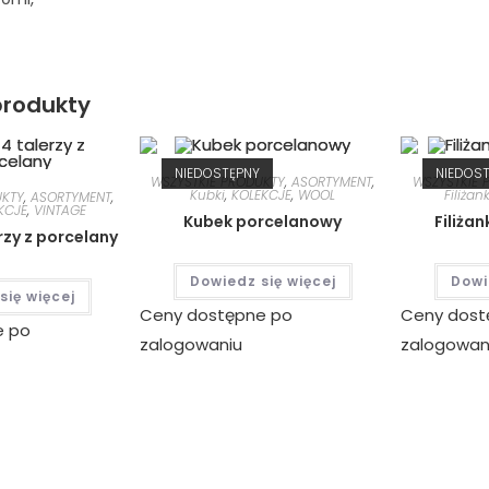
rodukty
NIEDOSTĘPNY
NIEDOS
WSZYSTKIE PRODUKTY
,
ASORTYMENT
,
WSZYSTKIE 
Kubki
,
KOLEKCJE
,
WOOL
Filiżank
UKTY
,
ASORTYMENT
,
KCJE
,
VINTAGE
Kubek porcelanowy
Filiżan
rzy z porcelany
Dowiedz się więcej
Dowi
się więcej
Ceny dostępne po
Ceny dost
e po
zalogowaniu
zalogowan