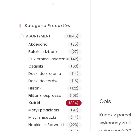
Kategorie Produktów
ASORTYMENT
(1645)
Akcesoria
(25)
Butelki i dzbanki
(27)
Cukiernice i mleczniki
(42)
Czajniki
(63)
Deski do krojenia
(14)
Deski do serów
(15)
Filiżanki
(122)
Filiżanki espresso
(103)
Opis
Kubki
(334)
Maty i podkładki
(97)
Kubek z porcel
Misy i miseczki
(114)
wykonany ze ś
Napkins - Serwetki
(223)
pojemność: 30