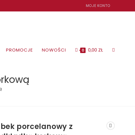
MOJE KONTO
TOGGLE
PROMOCJE
NOWOŚCI
0,00
ZŁ
0
WEBSITE
orkową
ą
SEARCH
bek porcelanowy z