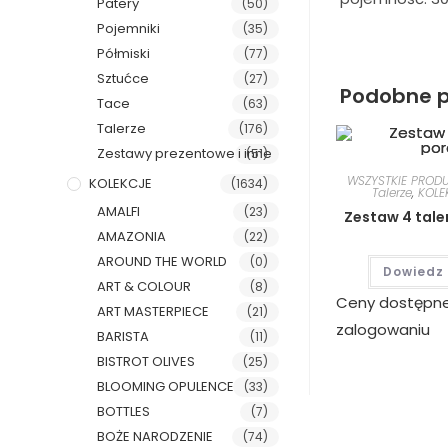
Patery
(50)
Pojemniki
(35)
Półmiski
(77)
Sztućce
(27)
Podobne p
Tace
(63)
Talerze
(176)
Zestawy prezentowe i inne
(51)
WSZYSTKIE PROD
KOLEKCJE
(1634)
Talerze
,
KOLE
AMALFI
(23)
Zestaw 4 tale
AMAZONIA
(22)
AROUND THE WORLD
(0)
Dowiedz 
ART & COLOUR
(8)
Ceny dostępn
ART MASTERPIECE
(21)
zalogowaniu
BARISTA
(11)
BISTROT OLIVES
(25)
BLOOMING OPULENCE
(33)
BOTTLES
(7)
BOŻE NARODZENIE
(74)