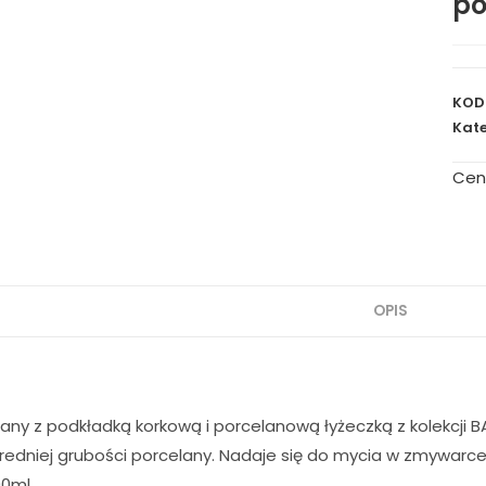
po
KOD
Kate
Cen
OPIS
any z podkładką korkową i porcelanową łyżeczką z kolekcji 
redniej grubości porcelany. Nadaje się do mycia w zmywarce
0ml,