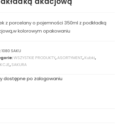
dkładką akacjową
ek z porcelany o pojemności 350ml z podkładką
cjową,w kolorowym opakowaniu
:
1080 SAKU
gorie:
WSZYSTKIE PRODUKTY
,
ASORTYMENT
,
Kubki
,
EKCJE
,
SAKURA
y dostępne po zalogowaniu