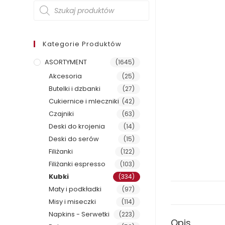
Wyszukiwarka
produktów
Kategorie Produktów
ASORTYMENT
(1645)
Akcesoria
(25)
Butelki i dzbanki
(27)
Cukiernice i mleczniki
(42)
Czajniki
(63)
Deski do krojenia
(14)
Deski do serów
(15)
Filiżanki
(122)
Filiżanki espresso
(103)
Kubki
(334)
Maty i podkładki
(97)
Misy i miseczki
(114)
Napkins - Serwetki
(223)
Opis