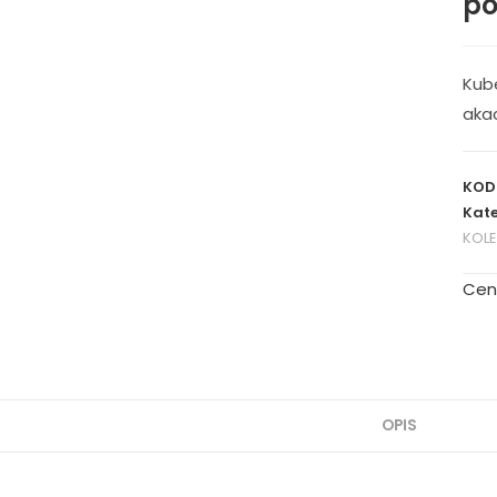
po
Kub
aka
KOD
Kate
KOL
Cen
OPIS