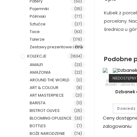
Patery
(50)
Pojemniki
(35)
Kubek z porce
Półmiski
(77)
porcelany. Na
Sztućce
(27)
średnica u gór
Tace
(63)
Talerze
(176)
Zestawy prezentowe i inne
(51)
KOLEKCJE
(1634)
Podobne p
AMALFI
(23)
AMAZONIA
(22)
NIEDOSTĘPNY
AROUND THE WORLD
(0)
WSZYSTKIE PROD
Butelki i dzbanki
,
ART & COLOUR
(8)
Dzbanek 
ART MASTERPIECE
(21)
BARISTA
(11)
Dowiedz 
BISTROT OLIVES
(25)
Ceny dostępn
BLOOMING OPULENCE
(33)
BOTTLES
zalogowaniu
(7)
BOŻE NARODZENIE
(74)