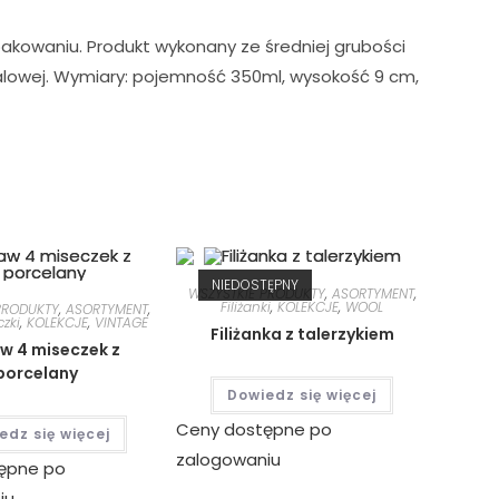
akowaniu. Produkt wykonany ze średniej grubości
alowej. Wymiary: pojemność 350ml, wysokość 9 cm,
NIEDOSTĘPNY
WSZYSTKIE PRODUKTY
,
ASORTYMENT
,
Filiżanki
,
KOLEKCJE
,
WOOL
PRODUKTY
,
ASORTYMENT
,
czki
,
KOLEKCJE
,
VINTAGE
Filiżanka z talerzykiem
w 4 miseczek z
porcelany
Dowiedz się więcej
Ceny dostępne po
edz się więcej
zalogowaniu
ępne po
iu