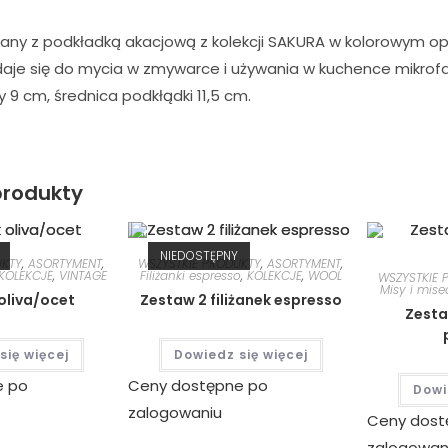
lany z podkładką akacjową z kolekcji SAKURA w kolorowym op
daje się do mycia w zmywarce i używania w kuchence mikrof
y 9 cm, średnica podkłądki 11,5 cm.
rodukty
NIEDOSTĘPNY
UKTY
,
ASORTYMENT
,
WSZYSTKIE PRODUKTY
,
ASORTYMENT
,
KOLEKCJE
,
VINTAGE
Filiżanki espresso
,
KOLEKCJE
,
WOOL
WSZYSTKIE 
Misy i mise
oliva/ocet
Zestaw 2 filiżanek espresso
Zesta
się więcej
Dowiedz się więcej
e po
Ceny dostępne po
Dowi
zalogowaniu
Ceny dost
zalogowan