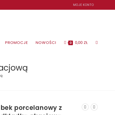
MOJE KONTO
TOGGLE
PROMOCJE
NOWOŚCI
0,00
ZŁ
0
WEBSITE
kacjową
wą
SEARCH
bek porcelanowy z