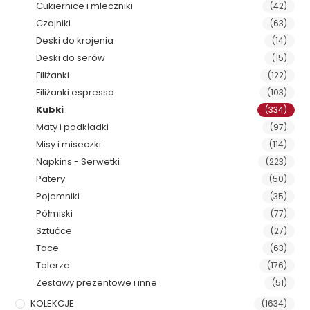
Cukiernice i mleczniki
(42)
Czajniki
(63)
Deski do krojenia
(14)
Deski do serów
(15)
Filiżanki
(122)
Filiżanki espresso
(103)
Kubki
(334)
Maty i podkładki
(97)
Misy i miseczki
(114)
Napkins - Serwetki
(223)
Patery
(50)
Pojemniki
(35)
Półmiski
(77)
Sztućce
(27)
Tace
(63)
Talerze
(176)
Zestawy prezentowe i inne
(51)
KOLEKCJE
(1634)