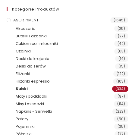
Kategorie Produktów
ASORTYMENT
(1645)
Akcesoria
(25)
Butelki i dzbanki
(27)
Cukiernice i mleczniki
(42)
Czajniki
(63)
Deski do krojenia
(14)
Deski do serów
(15)
Filiżanki
(122)
Filiżanki espresso
(103)
Kubki
(334)
Maty i podkładki
(97)
Misy i miseczki
(114)
Napkins - Serwetki
(223)
Patery
(50)
Pojemniki
(35)
Półmiski
(77)