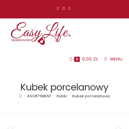
Koniec
treści
0,00
ZŁ
MENU
0
Kubek porcelanowy
>
ASORTYMENT
>
Kubki
>
Kubek porcelanowy