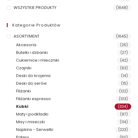
WSZYSTKIE PRODUKTY
(1648)
Kategorie Produktów
ASORTYMENT
(1645)
Akcesoria
(25)
Butelki i dzbanki
(27)
Cukiernice i mleczniki
(42)
Czajniki
(63)
Deski do krojenia
(14)
Deski do serów
(15)
Filiżanki
(122)
Filiżanki espresso
(103)
Kubki
(334)
Maty i podkładki
(97)
Misy i miseczki
(114)
Napkins - Serwetki
(223)
Patery
(50)