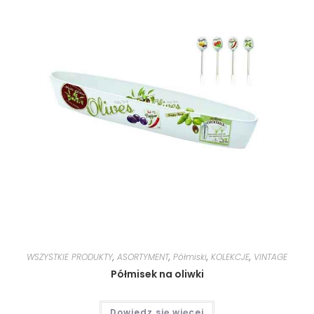
WSZYSTKIE PRODUKTY
,
ASORTYMENT
,
Półmiski
,
KOLEKCJE
,
VINTAGE
Półmisek na oliwki
Dowiedz się więcej