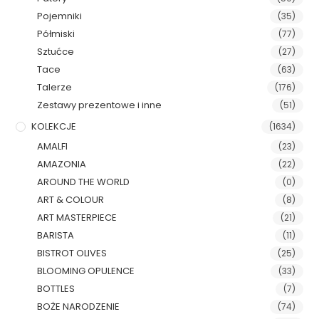
Pojemniki
(35)
Półmiski
(77)
Sztućce
(27)
Tace
(63)
Talerze
(176)
Zestawy prezentowe i inne
(51)
KOLEKCJE
(1634)
AMALFI
(23)
AMAZONIA
(22)
AROUND THE WORLD
(0)
ART & COLOUR
(8)
ART MASTERPIECE
(21)
BARISTA
(11)
BISTROT OLIVES
(25)
BLOOMING OPULENCE
(33)
BOTTLES
(7)
BOŻE NARODZENIE
(74)