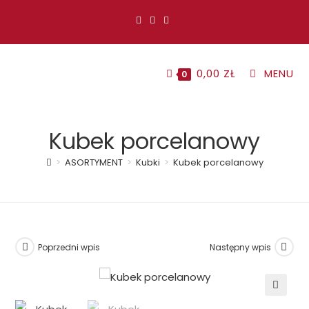
Koniec
treści
0,00
ZŁ
MENU
0
Kubek porcelanowy
>
ASORTYMENT
>
Kubki
>
Kubek porcelanowy
Poprzedni wpis
Następny wpis
🔍