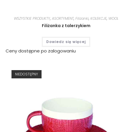
WSZYSTKIE PRODUKTY
,
ASORTYMENT
,
Filiżanki
,
KOLEKCJE
,
WOOL
Filiżanka z talerzykiem
Dowiedz się więcej
Ceny dostępne po zalogowaniu
NIEDOSTĘPNY