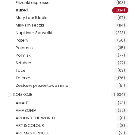
Filiżanki espresso
(103)
Kubki
(334)
Maty i podkładki
(97)
Misy i miseczki
(114)
Napkins - Serwetki
(223)
Patery
(50)
Pojemniki
(35)
Półmiski
(77)
Sztućce
(27)
Tace
(63)
Talerze
(176)
Zestawy prezentowe i inne
(51)
KOLEKCJE
(1634)
AMALFI
(23)
AMAZONIA
(22)
AROUND THE WORLD
(0)
ART & COLOUR
(8)
ART MASTERPIECE
(21)