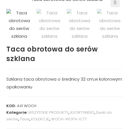
🔍
Taca obrotowa do serów
szklana
Szklana taca obrotowa o średnicy 32 cm,w kolorowym
opakowaniu
KOD:
441 WOCH
Kategorie:
WSZYSTKIE PRODUKTY
,
ASORTYMENT
,
Deski do
serów
,
Tace
,
KOLEKCJE
,
WOCH-WOPA-ICTT