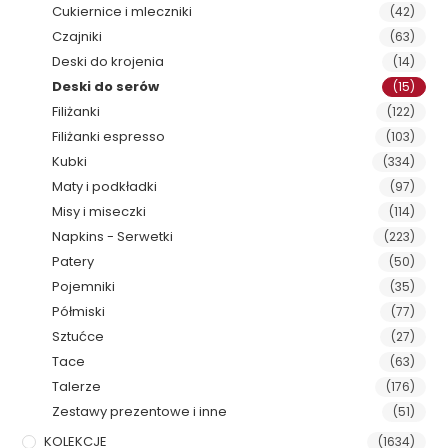
Cukiernice i mleczniki
(42)
Czajniki
(63)
Deski do krojenia
(14)
Deski do serów
(15)
Filiżanki
(122)
Filiżanki espresso
(103)
Kubki
(334)
Maty i podkładki
(97)
Misy i miseczki
(114)
Napkins - Serwetki
(223)
Patery
(50)
Pojemniki
(35)
Półmiski
(77)
Sztućce
(27)
Tace
(63)
Talerze
(176)
Zestawy prezentowe i inne
(51)
KOLEKCJE
(1634)