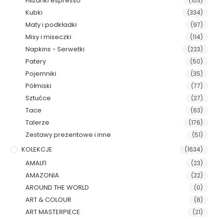
Filiżanki espresso
(103)
Kubki
(334)
Maty i podkładki
(97)
Misy i miseczki
(114)
Napkins - Serwetki
(223)
Patery
(50)
Pojemniki
(35)
Półmiski
(77)
Sztućce
(27)
Tace
(63)
Talerze
(176)
Zestawy prezentowe i inne
(51)
KOLEKCJE
(1634)
AMALFI
(23)
AMAZONIA
(22)
AROUND THE WORLD
(0)
ART & COLOUR
(8)
ART MASTERPIECE
(21)