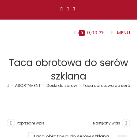
Koniec
treści
0,00
ZŁ
MENU
0
Taca obrotowa do serów
szklana
>
ASORTYMENT
>
Deski do serów
>
Taca obrotowa do serów s
Poprzedni wpis
Następny wpis