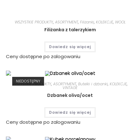
WSZYSTKIE PRODUKTY
,
ASORTYMENT
,
Filiżanki
,
KOLEKCJE
,
WOOL
Filiżanka z talerzykiem
Dowiedz się więcej
Ceny dostępne po zalogowaniu
NIEDOSTĘPNY
WSZYSTKIE PRODUKTY
,
ASORTYMENT
,
Butelki i dzbanki
,
KOLEKCJE
,
VINTAGE
Dzbanek oliva/ocet
Dowiedz się więcej
Ceny dostępne po zalogowaniu