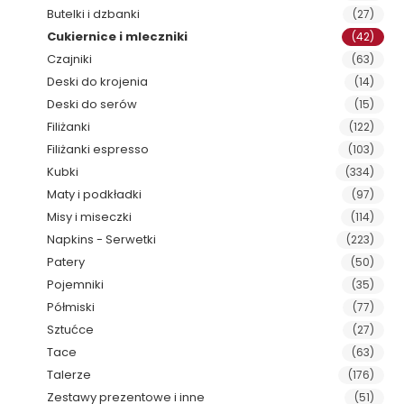
Butelki i dzbanki
(27)
Cukiernice i mleczniki
(42)
Czajniki
(63)
Deski do krojenia
(14)
Deski do serów
(15)
Filiżanki
(122)
Filiżanki espresso
(103)
Kubki
(334)
Maty i podkładki
(97)
Misy i miseczki
(114)
Napkins - Serwetki
(223)
Patery
(50)
Pojemniki
(35)
Półmiski
(77)
Sztućce
(27)
Tace
(63)
Talerze
(176)
Zestawy prezentowe i inne
(51)