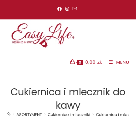
Koniec
treści
0,00
ZŁ
MENU
0
Cukiernica i mlecznik do
kawy
>
ASORTYMENT
>
Cukiernice i mleczniki
>
Cukiernica i mleczn