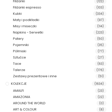
Filiżanki
(122)
Filiżanki espresso
(103)
Kubki
(334)
Maty i podkładki
(97)
Misy i miseczki
(114)
Napkins - Serwetki
(223)
Patery
(50)
Pojemniki
(35)
Półmiski
(77)
Sztućce
(27)
Tace
(63)
Talerze
(176)
Zestawy prezentowe i inne
(51)
KOLEKCJE
(1634)
AMALFI
(23)
AMAZONIA
(22)
AROUND THE WORLD
(0)
ART & COLOUR
(8)