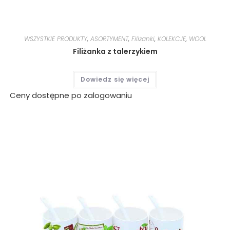
WSZYSTKIE PRODUKTY
,
ASORTYMENT
,
Filiżanki
,
KOLEKCJE
,
WOOL
Filiżanka z talerzykiem
Dowiedz się więcej
Ceny dostępne po zalogowaniu