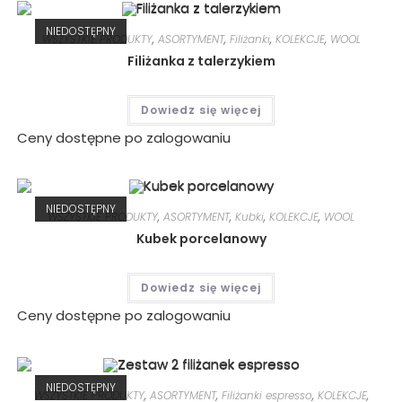
NIEDOSTĘPNY
WSZYSTKIE PRODUKTY
,
ASORTYMENT
,
Filiżanki
,
KOLEKCJE
,
WOOL
Filiżanka z talerzykiem
Dowiedz się więcej
Ceny dostępne po zalogowaniu
NIEDOSTĘPNY
WSZYSTKIE PRODUKTY
,
ASORTYMENT
,
Kubki
,
KOLEKCJE
,
WOOL
Kubek porcelanowy
Dowiedz się więcej
Ceny dostępne po zalogowaniu
NIEDOSTĘPNY
WSZYSTKIE PRODUKTY
,
ASORTYMENT
,
Filiżanki espresso
,
KOLEKCJE
,