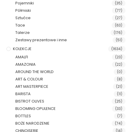
Pojemniki
(35)
Półmiski
(77)
Sztućce
(27)
Tace
(63)
Talerze
(176)
Zestawy prezentowe i inne
(51)
KOLEKCJE
(1634)
AMALFI
(23)
AMAZONIA
(22)
AROUND THE WORLD
(0)
ART & COLOUR
(8)
ART MASTERPIECE
(21)
BARISTA
(11)
BISTROT OLIVES
(25)
BLOOMING OPULENCE
(33)
BOTTLES
(7)
BOŻE NARODZENIE
(74)
CHINOISERIE
(14)