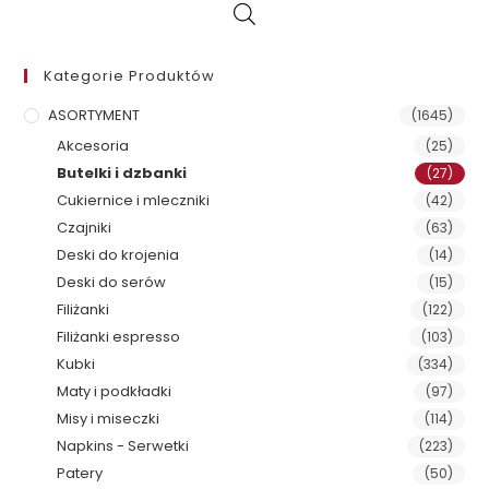
Kategorie Produktów
ASORTYMENT
(1645)
Akcesoria
(25)
Butelki i dzbanki
(27)
Cukiernice i mleczniki
(42)
Czajniki
(63)
Deski do krojenia
(14)
Deski do serów
(15)
Filiżanki
(122)
Filiżanki espresso
(103)
Kubki
(334)
Maty i podkładki
(97)
Misy i miseczki
(114)
Napkins - Serwetki
(223)
Patery
(50)