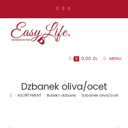
Koniec
treści
0,00
ZŁ
MENU
0
Dzbanek oliva/ocet
>
ASORTYMENT
>
Butelki i dzbanki
>
Dzbanek oliva/ocet