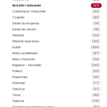
Butelki i dzbanki
(27)
Cukiernice i mleczniki
(42)
Czajniki
(63)
Deski do krojenia
(14)
Deski do serów
(15)
Filiżanki
(122)
Filiżanki espresso
(103)
Kubki
(334)
Maty i podkładki
(97)
Misy i miseczki
(114)
Napkins - Serwetki
(223)
Patery
(50)
Pojemniki
(35)
Półmiski
(77)
Sztućce
(27)
Tace
(63)
Talerze
(176)
Zestawy prezentowe i inne
(51)