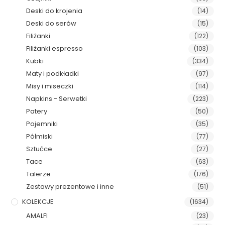
Deski do krojenia
(14)
Deski do serów
(15)
Filiżanki
(122)
Filiżanki espresso
(103)
Kubki
(334)
Maty i podkładki
(97)
Misy i miseczki
(114)
Napkins - Serwetki
(223)
Patery
(50)
Pojemniki
(35)
Półmiski
(77)
Sztućce
(27)
Tace
(63)
Talerze
(176)
Zestawy prezentowe i inne
(51)
KOLEKCJE
(1634)
AMALFI
(23)