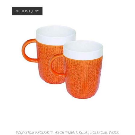
NIEDOSTĘPNY
WSZYSTKIE PRODUKTY
,
ASORTYMENT
,
Kubki
,
KOLEKCJE
,
WOOL