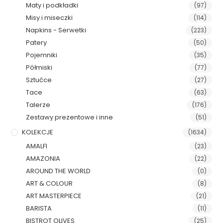
Maty i podkładki
(97)
Misy i miseczki
(114)
Napkins - Serwetki
(223)
Patery
(50)
Pojemniki
(35)
Półmiski
(77)
Sztućce
(27)
Tace
(63)
Talerze
(176)
Zestawy prezentowe i inne
(51)
KOLEKCJE
(1634)
AMALFI
(23)
AMAZONIA
(22)
AROUND THE WORLD
(0)
ART & COLOUR
(8)
ART MASTERPIECE
(21)
BARISTA
(11)
BISTROT OLIVES
(25)