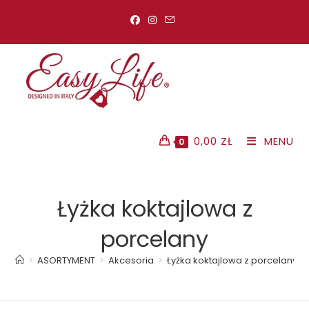
Koniec
treści
0,00
ZŁ
MENU
0
Łyżka koktajlowa z
porcelany
>
ASORTYMENT
>
Akcesoria
>
Łyżka koktajlowa z porcelany