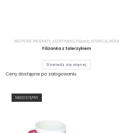
WSZYSTKIE PRODUKTY
,
ASORTYMENT
,
Filiżanki
,
KOLEKCJE
,
WOOL
Filiżanka z talerzykiem
Dowiedz się więcej
Ceny dostępne po zalogowaniu
NIEDOSTĘPNY