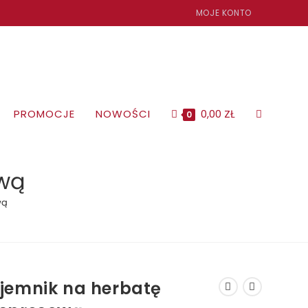
MOJE KONTO
PROMOCJE
NOWOŚCI
0,00
ZŁ
TOGGLE
0
WEBSITE
ową
wą
SEARCH
jemnik na herbatę