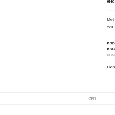
ek
Met
wym
KOD
Kate
ROM
Cen
OPIS