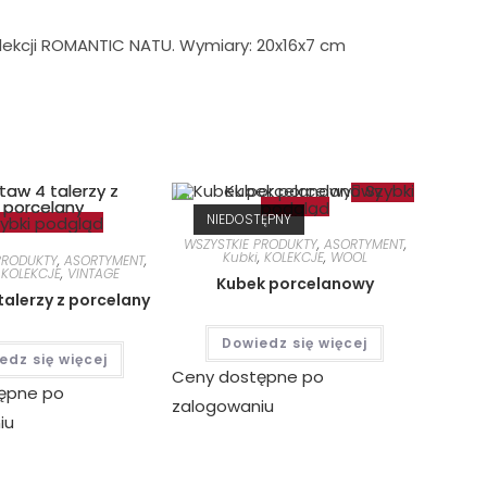
ekcji ROMANTIC NATU. Wymiary: 20x16x7 cm
Szybki
podgląd
NIEDOSTĘPNY
ybki podgląd
WSZYSTKIE PRODUKTY
,
ASORTYMENT
,
Kubki
,
KOLEKCJE
,
WOOL
PRODUKTY
,
ASORTYMENT
,
,
KOLEKCJE
,
VINTAGE
Kubek porcelanowy
talerzy z porcelany
Dowiedz się więcej
edz się więcej
Ceny dostępne po
ępne po
zalogowaniu
iu