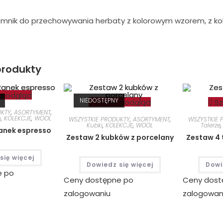
mnik do przechowywania herbaty z kolorowym wzorem, z kol
rodukty
 podgląd
NIEDOSTĘPNY
Szybki podgląd
Sz
UKTY
,
ASORTYMENT
,
o
,
KOLEKCJE
,
WOOL
WSZYSTKIE PRODUKTY
,
ASORTYMENT
,
WSZYSTKIE 
Kubki
,
KOLEKCJE
,
WOOL
Talerze
żanek espresso
Zestaw 2 kubków z porcelany
Zestaw 4 
się więcej
Dowiedz się więcej
Dowi
e po
Ceny dostępne po
Ceny dost
zalogowaniu
zalogowan