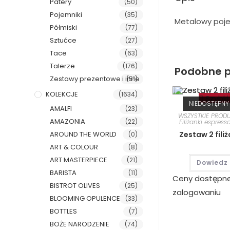
Patery
(50)
Pojemniki
(35)
Metalowy poje
Półmiski
(77)
Sztućce
(27)
Tace
(63)
Talerze
(176)
Podobne p
Zestawy prezentowe i inne
(51)
KOLEKCJE
(1634)
Szybki
NIEDOSTĘPNY
AMALFI
(23)
WSZYSTKIE PROD
AMAZONIA
(22)
Filiżanki espress
AROUND THE WORLD
Zestaw 2 fili
(0)
ART & COLOUR
(8)
ART MASTERPIECE
(21)
Dowiedz 
BARISTA
(11)
Ceny dostępn
BISTROT OLIVES
(25)
zalogowaniu
BLOOMING OPULENCE
(33)
BOTTLES
(7)
BOŻE NARODZENIE
(74)