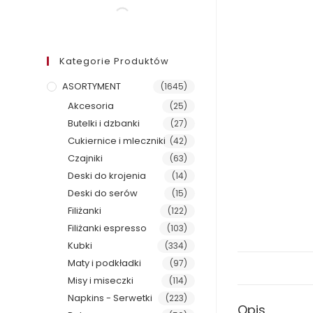
Kategorie Produktów
ASORTYMENT
(1645)
Akcesoria
(25)
Butelki i dzbanki
(27)
Cukiernice i mleczniki
(42)
Czajniki
(63)
Deski do krojenia
(14)
Deski do serów
(15)
Filiżanki
(122)
Filiżanki espresso
(103)
Kubki
(334)
Maty i podkładki
(97)
Misy i miseczki
(114)
Napkins - Serwetki
(223)
Opis