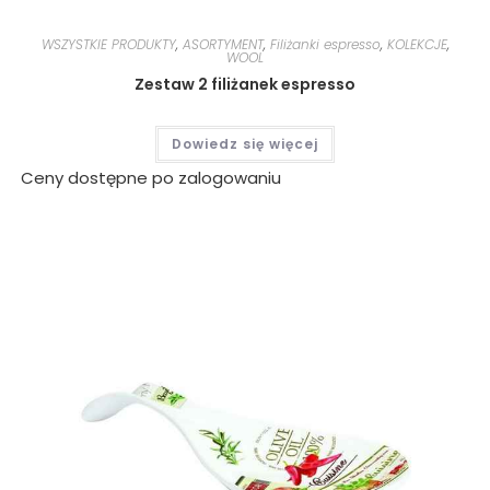
WSZYSTKIE PRODUKTY
,
ASORTYMENT
,
Filiżanki espresso
,
KOLEKCJE
,
WOOL
Zestaw 2 filiżanek espresso
Dowiedz się więcej
Ceny dostępne po zalogowaniu