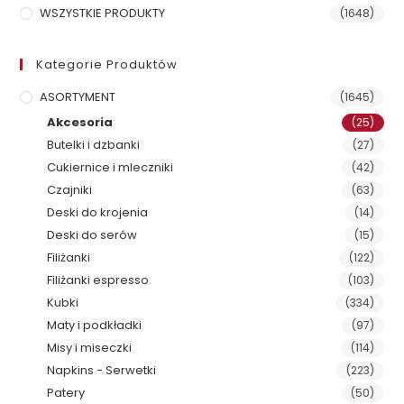
WSZYSTKIE PRODUKTY
(1648)
Kategorie Produktów
ASORTYMENT
(1645)
Akcesoria
(25)
Butelki i dzbanki
(27)
Cukiernice i mleczniki
(42)
Czajniki
(63)
Deski do krojenia
(14)
Deski do serów
(15)
Filiżanki
(122)
Filiżanki espresso
(103)
Kubki
(334)
Maty i podkładki
(97)
Misy i miseczki
(114)
Napkins - Serwetki
(223)
Patery
(50)