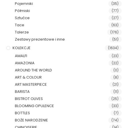
Pojemniki
(35)
Półmiski
(77)
Sztućce
(27)
Tace
(63)
Talerze
(176)
Zestawy prezentowe i inne
(51)
KOLEKCJE
(1634)
AMALFI
(23)
AMAZONIA
(22)
AROUND THE WORLD
(0)
ART & COLOUR
(8)
ART MASTERPIECE
(21)
BARISTA
(11)
BISTROT OLIVES
(25)
BLOOMING OPULENCE
(33)
BOTTLES
(7)
BOŻE NARODZENIE
(74)
CHINOISERIE
(14)