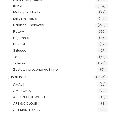
Kubki
(334)
Maty i podkładki
(97)
Misy i miseczki
(114)
Napkins - Serwetki
(223)
Patery
(50)
Pojemniki
(35)
Półmiski
(77)
Sztućce
(27)
Tace
(63)
Talerze
(176)
Zestawy prezentowe i inne
(51)
KOLEKCJE
(1634)
AMALFI
(23)
AMAZONIA
(22)
AROUND THE WORLD
(0)
ART & COLOUR
(8)
ART MASTERPIECE
(21)