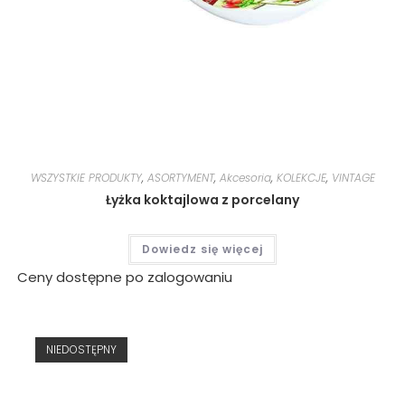
WSZYSTKIE PRODUKTY
,
ASORTYMENT
,
Akcesoria
,
KOLEKCJE
,
VINTAGE
Łyżka koktajlowa z porcelany
Dowiedz się więcej
Ceny dostępne po zalogowaniu
NIEDOSTĘPNY