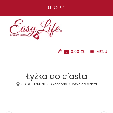
Koniec
treści
0,00
ZŁ
MENU
0
Łyżka do ciasta
>
ASORTYMENT
>
Akcesoria
>
Łyżka do ciasta