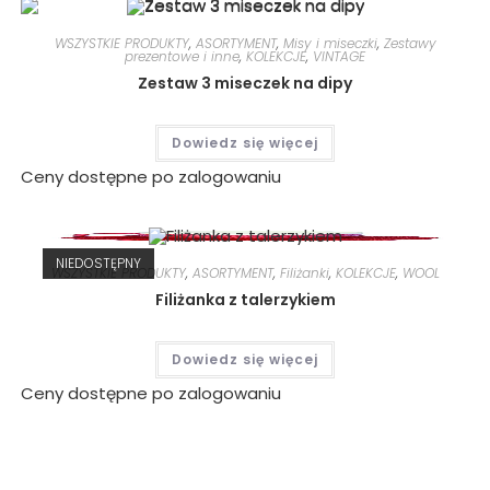
WSZYSTKIE PRODUKTY
,
ASORTYMENT
,
Misy i miseczki
,
Zestawy
prezentowe i inne
,
KOLEKCJE
,
VINTAGE
Zestaw 3 miseczek na dipy
Dowiedz się więcej
Ceny dostępne po zalogowaniu
NIEDOSTĘPNY
WSZYSTKIE PRODUKTY
,
ASORTYMENT
,
Filiżanki
,
KOLEKCJE
,
WOOL
Filiżanka z talerzykiem
Dowiedz się więcej
Ceny dostępne po zalogowaniu