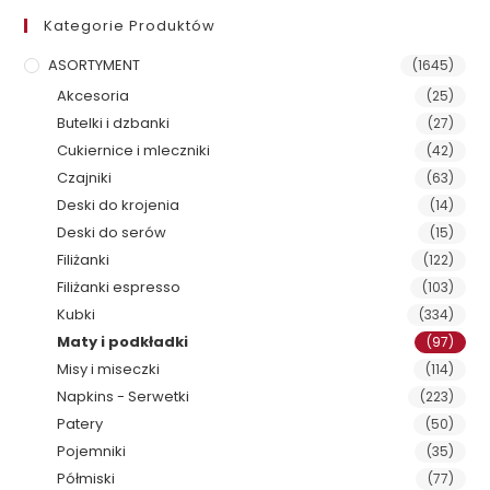
Kategorie Produktów
ASORTYMENT
(1645)
Akcesoria
(25)
Butelki i dzbanki
(27)
Cukiernice i mleczniki
(42)
Czajniki
(63)
Deski do krojenia
(14)
Deski do serów
(15)
Filiżanki
(122)
Filiżanki espresso
(103)
Kubki
(334)
Maty i podkładki
(97)
Misy i miseczki
(114)
Napkins - Serwetki
(223)
Patery
(50)
Pojemniki
(35)
Półmiski
(77)