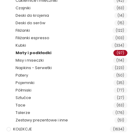
Cukiernice i mleczniki
(42)
Czajniki
(63)
Deski do krojenia
(14)
Deski do serów
(15)
Filiżanki
(122)
Filiżanki espresso
(103)
Kubki
(334)
Maty i podkładki
(97)
Misy i miseczki
(114)
Napkins - Serwetki
(223)
Patery
(50)
Pojemniki
(35)
Półmiski
(77)
Sztućce
(27)
Tace
(63)
Talerze
(176)
Zestawy prezentowe i inne
(51)
KOLEKCJE
(1634)