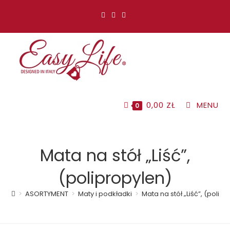
Koniec
treści
0,00
ZŁ
MENU
0
Mata na stół „Liść”,
(polipropylen)
>
ASORTYMENT
>
Maty i podkładki
>
Mata na stół „Liść”, (polip